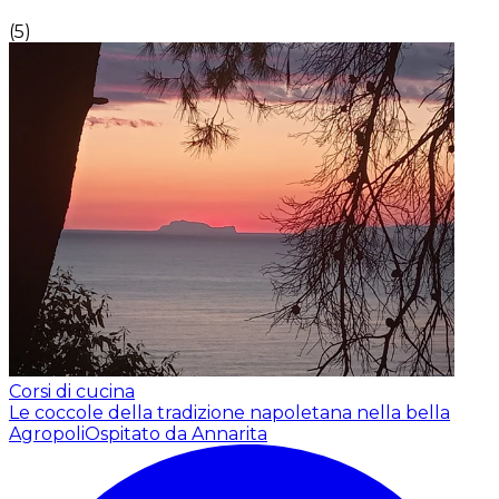
(
5
)
Corsi di cucina
Le coccole della tradizione napoletana nella bella
Agropoli
Ospitato da Annarita