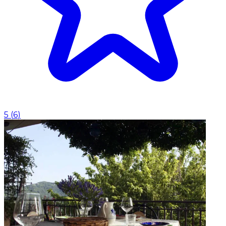
5
(
6
)