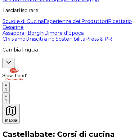
Lasciati ispirare
Scuole di Cucina
Esperienze dei Produttori
Ricettario
Cesarine
Assapora i Borghi
Dimore d'Epoca
Chi siamo
Unisciti a noi
Sostenibilità
Press & PR
Cambia lingua
1
1
mappa
Esperienze culinarie indimenticabili: Esperienze gastro
Castellabate: Corsi di cucina