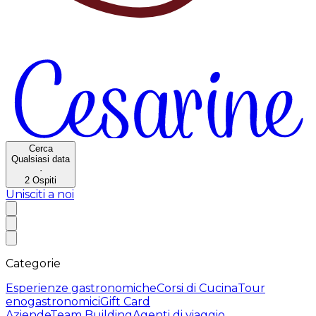
Cerca
Qualsiasi data
·
2
Ospiti
Unisciti a noi
Categorie
Esperienze gastronomiche
Corsi di Cucina
Tour
enogastronomici
Gift Card
Aziende
Team Building
Agenti di viaggio