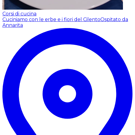
Corsi di cucina
Cuciniamo con le erbe e i fiori del Cilento
Ospitato da
Annarita