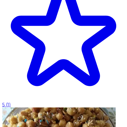
5
(
1
)