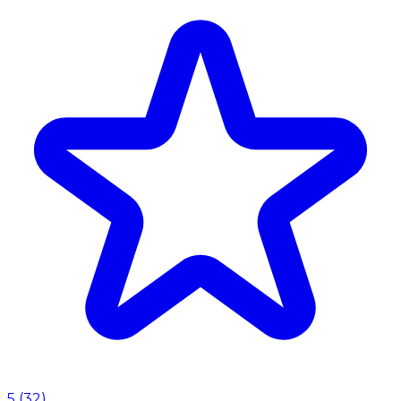
5
(
32
)