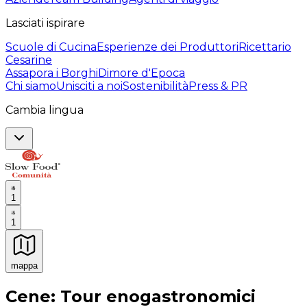
Lasciati ispirare
Scuole di Cucina
Esperienze dei Produttori
Ricettario
Cesarine
Assapora i Borghi
Dimore d'Epoca
Chi siamo
Unisciti a noi
Sostenibilità
Press & PR
Cambia lingua
1
1
mappa
Esperienze culinarie indimenticabili: Esperienze gastro
Cene: Tour enogastronomici