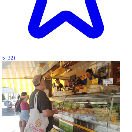
5
(
32
)