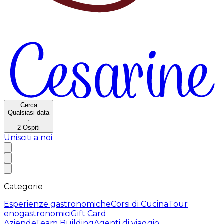
Cerca
Qualsiasi data
·
2
Ospiti
Unisciti a noi
Categorie
Esperienze gastronomiche
Corsi di Cucina
Tour
enogastronomici
Gift Card
Aziende
Team Building
Agenti di viaggio