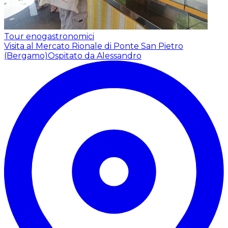
Tour enogastronomici
Visita al Mercato Rionale di Ponte San Pietro
(Bergamo)
Ospitato da Alessandro