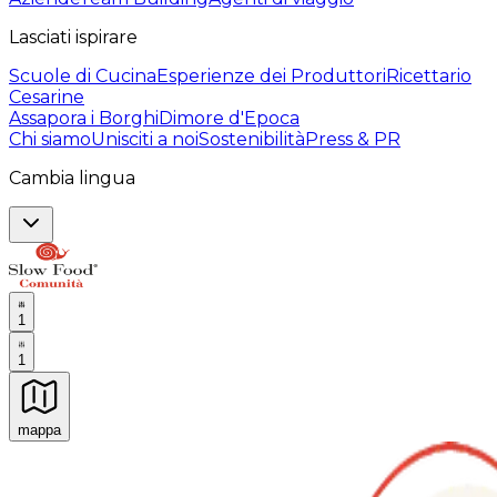
Lasciati ispirare
Scuole di Cucina
Esperienze dei Produttori
Ricettario
Cesarine
Assapora i Borghi
Dimore d'Epoca
Chi siamo
Unisciti a noi
Sostenibilità
Press & PR
Cambia lingua
1
1
mappa
Esperienze culinarie indimenticabili: Esperienze gastro