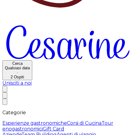
Cerca
Qualsiasi data
·
2
Ospiti
Unisciti a noi
Categorie
Esperienze gastronomiche
Corsi di Cucina
Tour
enogastronomici
Gift Card
Aziende
Team Building
Agenti di viaggio