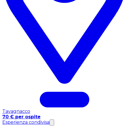
Tavagnacco
70 € per ospite
Esperienza condivisa