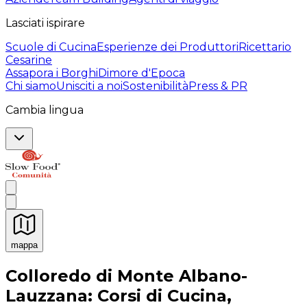
Lasciati ispirare
Scuole di Cucina
Esperienze dei Produttori
Ricettario
Cesarine
Assapora i Borghi
Dimore d'Epoca
Chi siamo
Unisciti a noi
Sostenibilità
Press & PR
Cambia lingua
mappa
Esperienze culinarie indimenticabili: Esperienze gastro
Colloredo di Monte Albano-
Lauzzana: Corsi di Cucina,