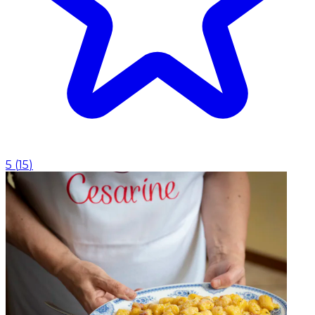
5
(
15
)