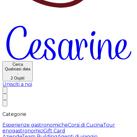
Cerca
Qualsiasi data
·
2
Ospiti
Unisciti a noi
Categorie
Esperienze gastronomiche
Corsi di Cucina
Tour
enogastronomici
Gift Card
Aziende
Team Building
Agenti di viaggio