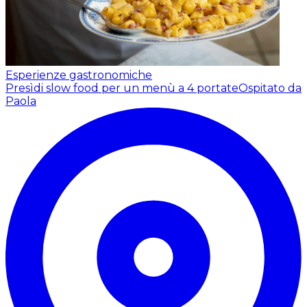
Esperienze gastronomiche
Presìdi slow food per un menù a 4 portate
Ospitato da
Paola