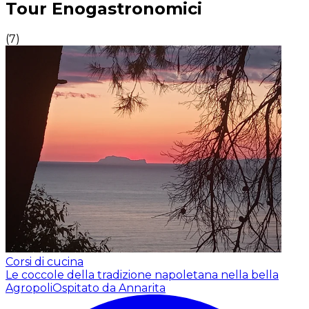
Tour Enogastronomici
(
7
)
Corsi di cucina
Le coccole della tradizione napoletana nella bella
Agropoli
Ospitato da Annarita