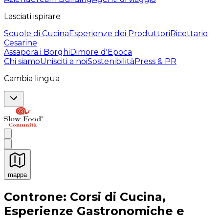
Lasciati ispirare
Scuole di Cucina
Esperienze dei Produttori
Ricettario
Cesarine
Assapora i Borghi
Dimore d'Epoca
Chi siamo
Unisciti a noi
Sostenibilità
Press & PR
Cambia lingua
mappa
Esperienze culinarie indimenticabili: Esperienze gastro
Controne: Corsi di Cucina,
Esperienze Gastronomiche e