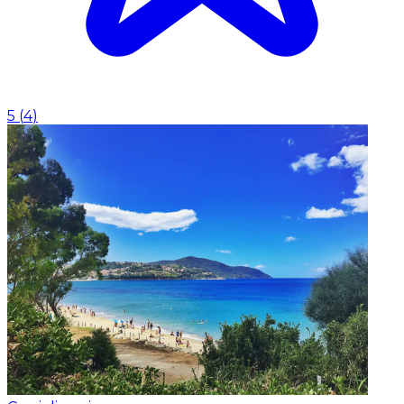
5
(
4
)