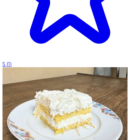
5
(
1
)