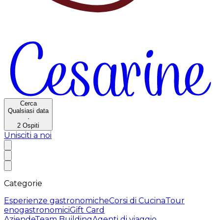
Cerca
Qualsiasi data
·
2
Ospiti
Unisciti a noi
Categorie
Esperienze gastronomiche
Corsi di Cucina
Tour
enogastronomici
Gift Card
Aziende
Team Building
Agenti di viaggio