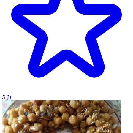
5
(
1
)