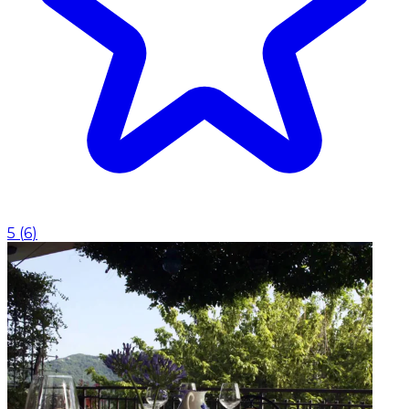
5
(
6
)