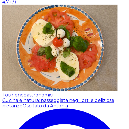
4.7
(
7
)
Tour enogastronomici
Cucina e natura: passeggiata negli orti e deliziose
pietanze
Ospitato da Antonia