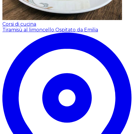
Corsi di cucina
Tiramisù al limoncello
Ospitato da Emilia