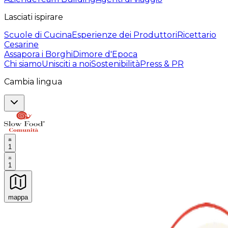
Lasciati ispirare
Scuole di Cucina
Esperienze dei Produttori
Ricettario
Cesarine
Assapora i Borghi
Dimore d'Epoca
Chi siamo
Unisciti a noi
Sostenibilità
Press & PR
Cambia lingua
1
1
mappa
Esperienze culinarie indimenticabili: Esperienze gastro