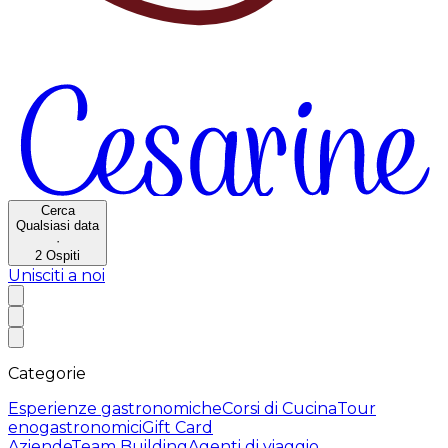
Cerca
Qualsiasi data
·
2
Ospiti
Unisciti a noi
Categorie
Esperienze gastronomiche
Corsi di Cucina
Tour
enogastronomici
Gift Card
Aziende
Team Building
Agenti di viaggio