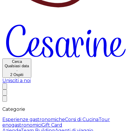
Cerca
Qualsiasi data
·
2
Ospiti
Unisciti a noi
Categorie
Esperienze gastronomiche
Corsi di Cucina
Tour
enogastronomici
Gift Card
Aziende
Team Building
Agenti di viaggio