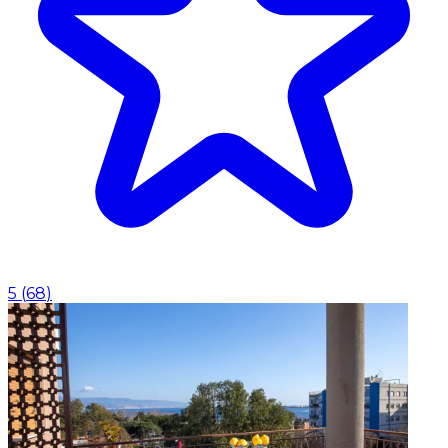
5
(
68
)