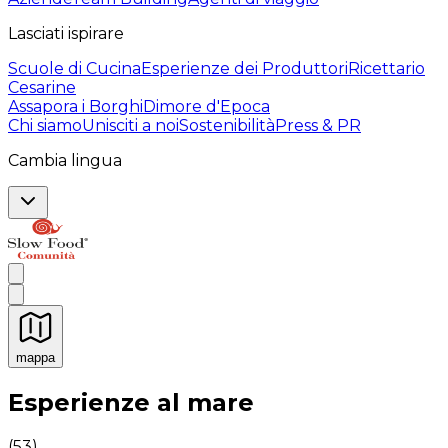
Lasciati ispirare
Scuole di Cucina
Esperienze dei Produttori
Ricettario
Cesarine
Assapora i Borghi
Dimore d'Epoca
Chi siamo
Unisciti a noi
Sostenibilità
Press & PR
Cambia lingua
mappa
Esperienze culinarie indimenticabili: Esperienze gastro
Esperienze al mare
(
53
)