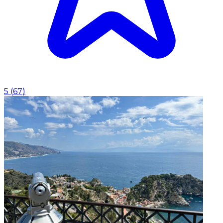
5
(
67
)