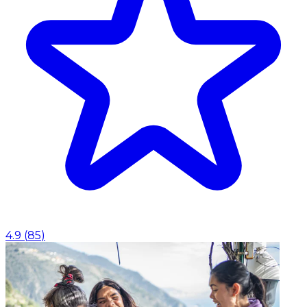
4.9
(
85
)