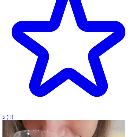
5
(
11
)