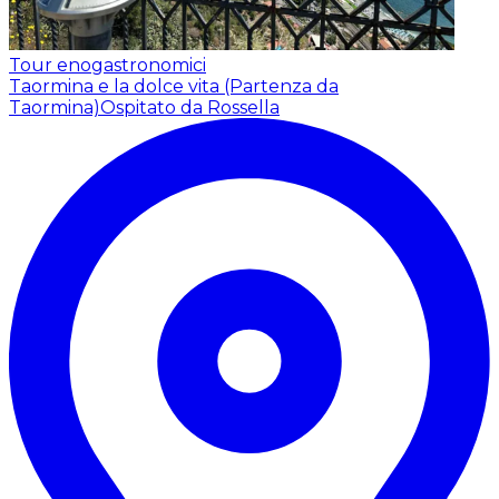
Tour enogastronomici
Taormina e la dolce vita (Partenza da
Taormina)
Ospitato da Rossella