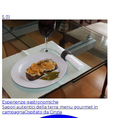
5
(
1
)
Esperienze gastronomiche
Sapori autentici della terra: menu gourmet in
campagna
Ospitato da Cinzia