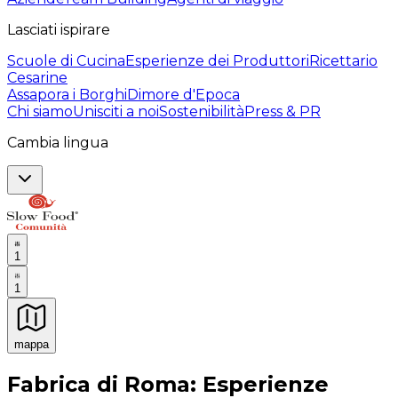
Lasciati ispirare
Scuole di Cucina
Esperienze dei Produttori
Ricettario
Cesarine
Assapora i Borghi
Dimore d'Epoca
Chi siamo
Unisciti a noi
Sostenibilità
Press & PR
Cambia lingua
1
1
mappa
Esperienze culinarie indimenticabili: Esperienze gastro
Fabrica di Roma: Esperienze