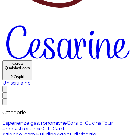
Cerca
Qualsiasi data
·
2
Ospiti
Unisciti a noi
Categorie
Esperienze gastronomiche
Corsi di Cucina
Tour
enogastronomici
Gift Card
Aziende
Team Building
Agenti di viaggio