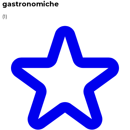
gastronomiche
(
1
)