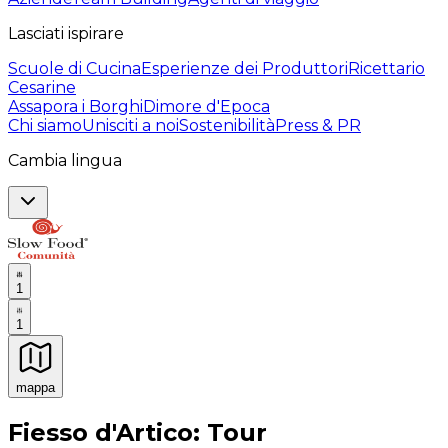
Lasciati ispirare
Scuole di Cucina
Esperienze dei Produttori
Ricettario
Cesarine
Assapora i Borghi
Dimore d'Epoca
Chi siamo
Unisciti a noi
Sostenibilità
Press & PR
Cambia lingua
1
1
mappa
Esperienze culinarie indimenticabili: Esperienze gastro
Fiesso d'Artico: Tour