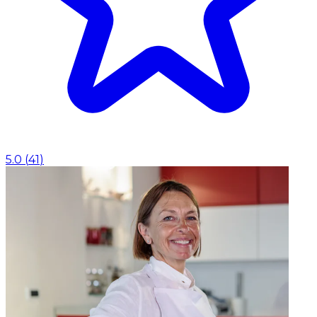
5.0
(
41
)