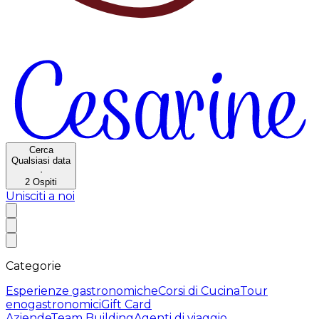
Cerca
Qualsiasi data
·
2
Ospiti
Unisciti a noi
Categorie
Esperienze gastronomiche
Corsi di Cucina
Tour
enogastronomici
Gift Card
Aziende
Team Building
Agenti di viaggio