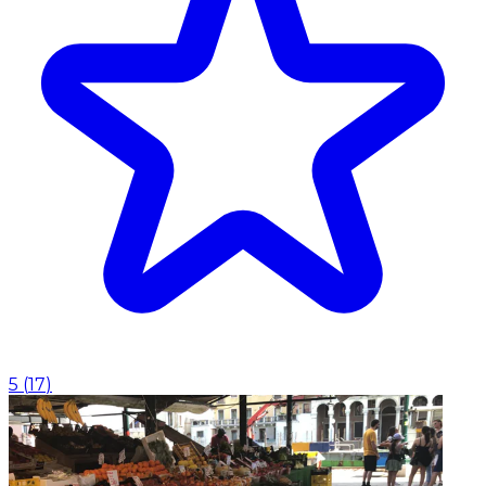
5
(
17
)