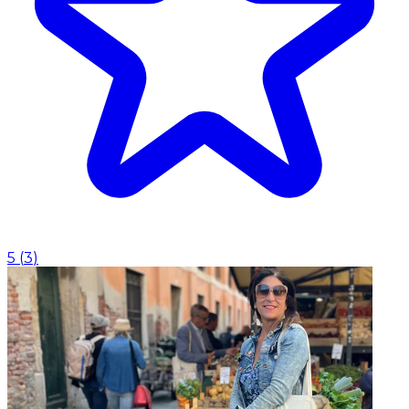
5
(
3
)