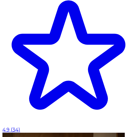
4.9
(
34
)