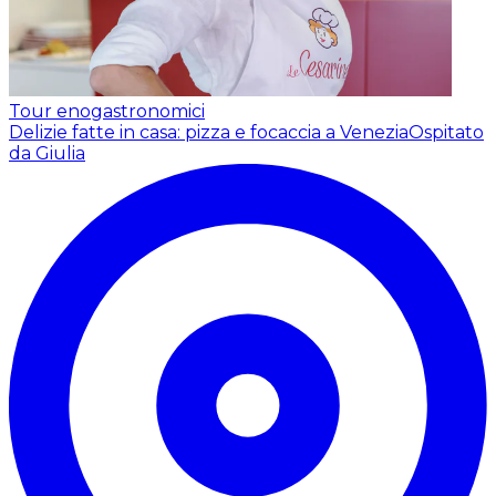
Tour enogastronomici
Delizie fatte in casa: pizza e focaccia a Venezia
Ospitato
da Giulia