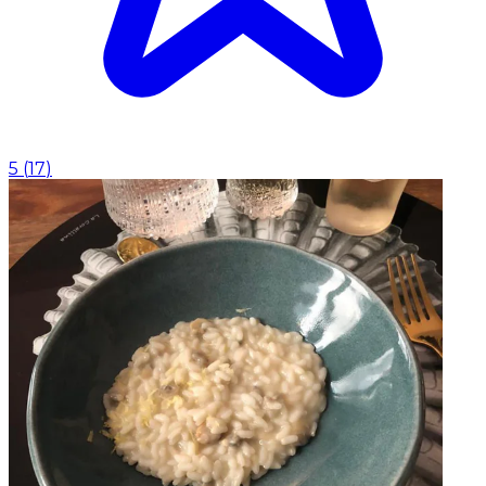
5
(
17
)