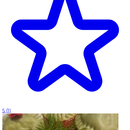
5
(
1
)