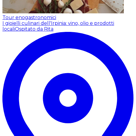
Tour enogastronomici
I gioielli culinari dell'Irpinia: vino, olio e prodotti
locali
Ospitato da Rita