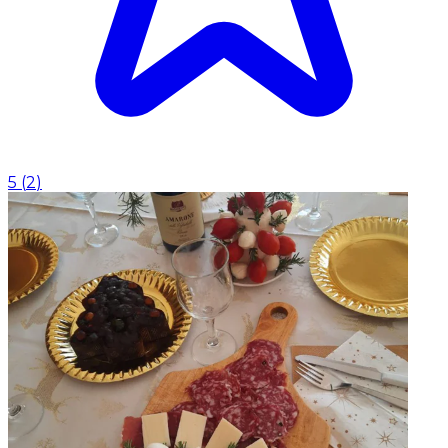
5
(
2
)