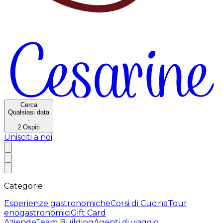
Cerca
Qualsiasi data
·
2
Ospiti
Unisciti a noi
Categorie
Esperienze gastronomiche
Corsi di Cucina
Tour
enogastronomici
Gift Card
Aziende
Team Building
Agenti di viaggio