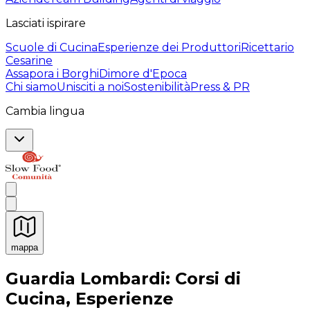
Lasciati ispirare
Scuole di Cucina
Esperienze dei Produttori
Ricettario
Cesarine
Assapora i Borghi
Dimore d'Epoca
Chi siamo
Unisciti a noi
Sostenibilità
Press & PR
Cambia lingua
mappa
Esperienze culinarie indimenticabili: Esperienze gastro
Guardia Lombardi: Corsi di
Cucina, Esperienze