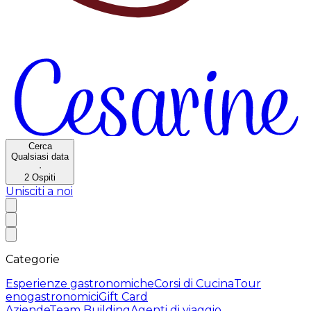
Cerca
Qualsiasi data
·
2
Ospiti
Unisciti a noi
Categorie
Esperienze gastronomiche
Corsi di Cucina
Tour
enogastronomici
Gift Card
Aziende
Team Building
Agenti di viaggio