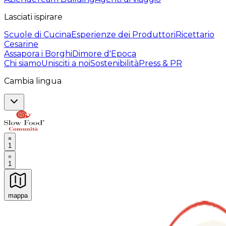
Lasciati ispirare
Scuole di Cucina
Esperienze dei Produttori
Ricettario
Cesarine
Assapora i Borghi
Dimore d'Epoca
Chi siamo
Unisciti a noi
Sostenibilità
Press & PR
Cambia lingua
1
1
mappa
Esperienze culinarie indimenticabili: Esperienze gastro