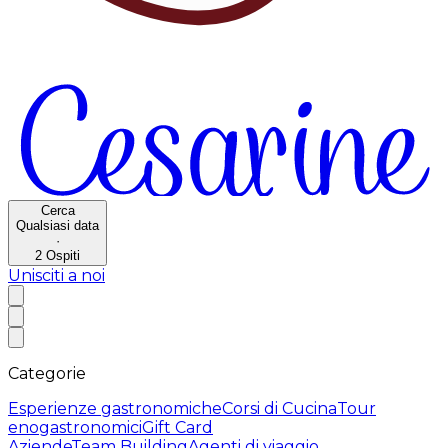
Cerca
Qualsiasi data
·
2
Ospiti
Unisciti a noi
Categorie
Esperienze gastronomiche
Corsi di Cucina
Tour
enogastronomici
Gift Card
Aziende
Team Building
Agenti di viaggio