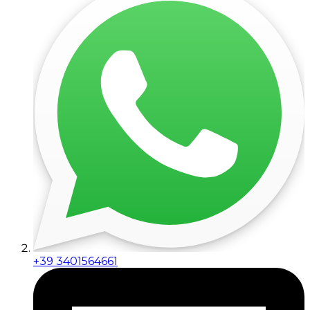
+39 3401564661