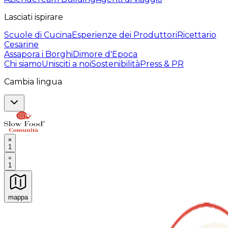
Lasciati ispirare
Scuole di Cucina
Esperienze dei Produttori
Ricettario
Cesarine
Assapora i Borghi
Dimore d'Epoca
Chi siamo
Unisciti a noi
Sostenibilità
Press & PR
Cambia lingua
1
1
mappa
Esperienze culinarie indimenticabili: Esperienze gastro