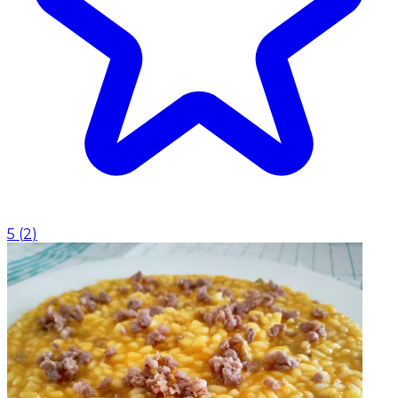
5
(
2
)