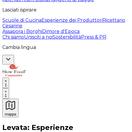
Lasciati ispirare
Scuole di Cucina
Esperienze dei Produttori
Ricettario
Cesarine
Assapora i Borghi
Dimore d'Epoca
Chi siamo
Unisciti a noi
Sostenibilità
Press & PR
Cambia lingua
1
1
mappa
Esperienze culinarie indimenticabili: Esperienze gastro
Levata: Esperienze