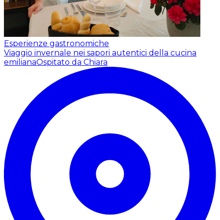
Esperienze gastronomiche
Viaggio invernale nei sapori autentici della cucina
emiliana
Ospitato da Chiara