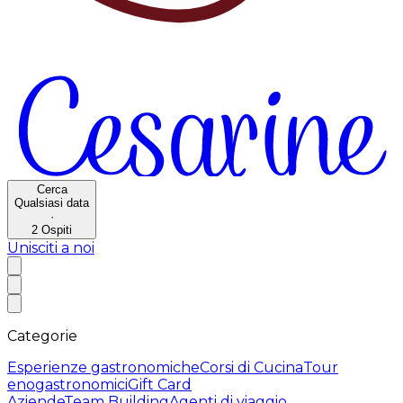
Cerca
Qualsiasi data
·
2
Ospiti
Unisciti a noi
Categorie
Esperienze gastronomiche
Corsi di Cucina
Tour
enogastronomici
Gift Card
Aziende
Team Building
Agenti di viaggio