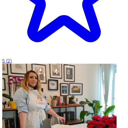
5
(
2
)