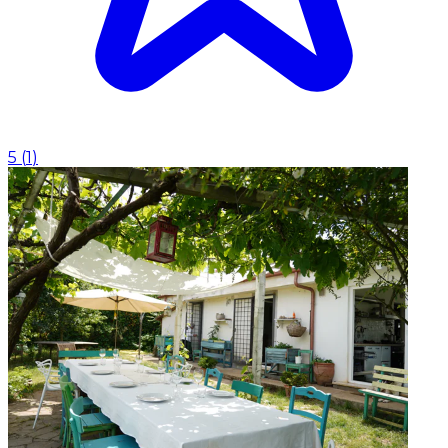
5
(
1
)