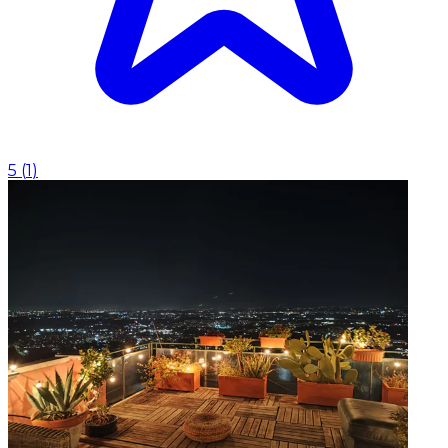
5
(
1
)