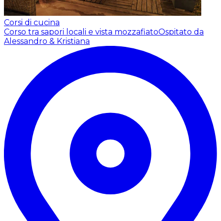
Corsi di cucina
Corso tra sapori locali e vista mozzafiato
Ospitato da
Alessandro & Kristiana