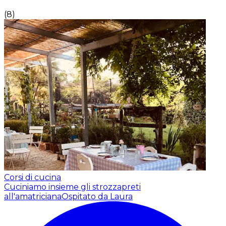
(
8
)
Corsi di cucina
Cuciniamo insieme gli strozzapreti
all'amatriciana
Ospitato da Laura