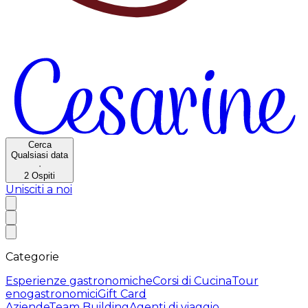
Cerca
Qualsiasi data
·
2
Ospiti
Unisciti a noi
Categorie
Esperienze gastronomiche
Corsi di Cucina
Tour
enogastronomici
Gift Card
Aziende
Team Building
Agenti di viaggio