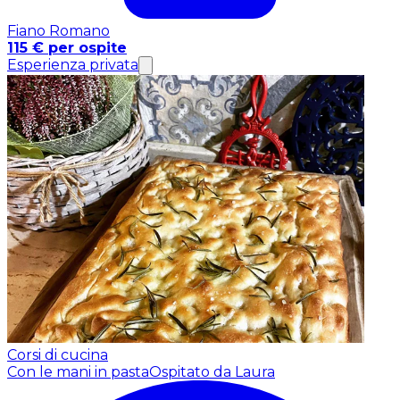
Fiano Romano
115 € per ospite
Esperienza privata
Corsi di cucina
Con le mani in pasta
Ospitato da Laura