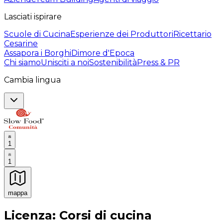
Lasciati ispirare
Scuole di Cucina
Esperienze dei Produttori
Ricettario
Cesarine
Assapora i Borghi
Dimore d'Epoca
Chi siamo
Unisciti a noi
Sostenibilità
Press & PR
Cambia lingua
1
1
mappa
Esperienze culinarie indimenticabili: Esperienze gastro
Licenza: Corsi di cucina