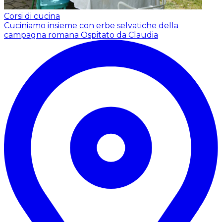
Corsi di cucina
Cuciniamo insieme con erbe selvatiche della
campagna romana
Ospitato da Claudia