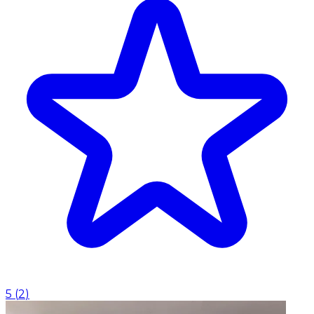
5
(
2
)