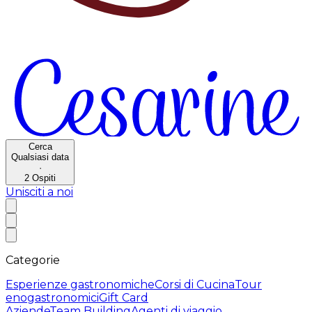
Cerca
Qualsiasi data
·
2
Ospiti
Unisciti a noi
Categorie
Esperienze gastronomiche
Corsi di Cucina
Tour
enogastronomici
Gift Card
Aziende
Team Building
Agenti di viaggio