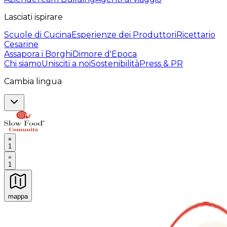
Lasciati ispirare
Scuole di Cucina
Esperienze dei Produttori
Ricettario
Cesarine
Assapora i Borghi
Dimore d'Epoca
Chi siamo
Unisciti a noi
Sostenibilità
Press & PR
Cambia lingua
1
1
mappa
Esperienze culinarie indimenticabili: Esperienze gastro