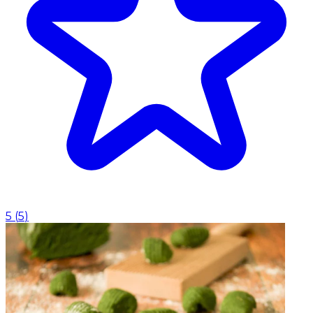
5
(
5
)