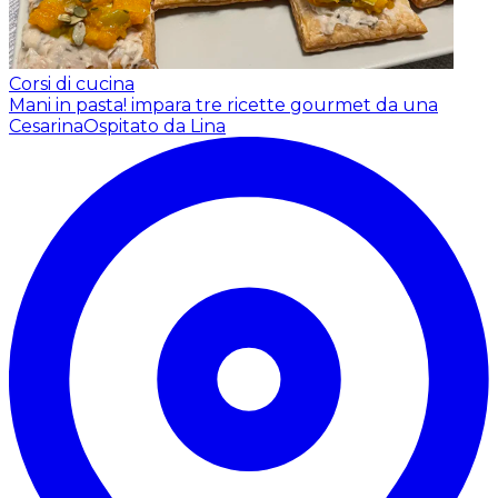
Corsi di cucina
Mani in pasta! impara tre ricette gourmet da una
Cesarina
Ospitato da Lina