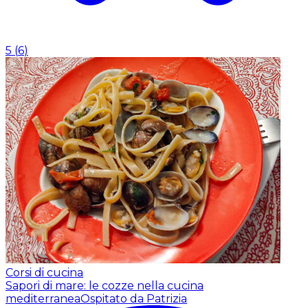
5
(
6
)
Corsi di cucina
Sapori di mare: le cozze nella cucina
mediterranea
Ospitato da Patrizia