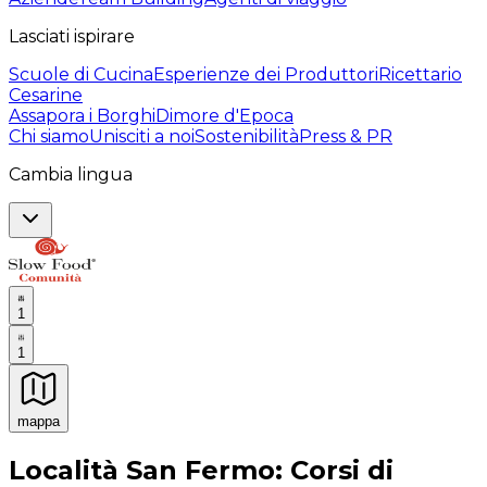
Lasciati ispirare
Scuole di Cucina
Esperienze dei Produttori
Ricettario
Cesarine
Assapora i Borghi
Dimore d'Epoca
Chi siamo
Unisciti a noi
Sostenibilità
Press & PR
Cambia lingua
1
1
mappa
Esperienze culinarie indimenticabili: Esperienze gastro
Località San Fermo: Corsi di