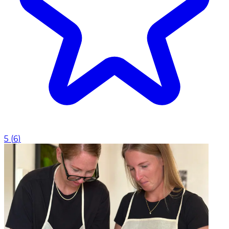
5
(
6
)