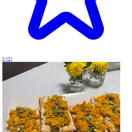
5
(
2
)