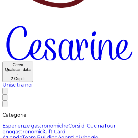
Cerca
Qualsiasi data
·
2
Ospiti
Unisciti a noi
Categorie
Esperienze gastronomiche
Corsi di Cucina
Tour
enogastronomici
Gift Card
Aziende
Team Building
Agenti di viaggio