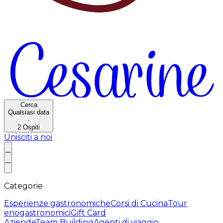
Cerca
Qualsiasi data
·
2
Ospiti
Unisciti a noi
Categorie
Esperienze gastronomiche
Corsi di Cucina
Tour
enogastronomici
Gift Card
Aziende
Team Building
Agenti di viaggio