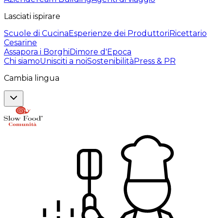
Lasciati ispirare
Scuole di Cucina
Esperienze dei Produttori
Ricettario
Cesarine
Assapora i Borghi
Dimore d'Epoca
Chi siamo
Unisciti a noi
Sostenibilità
Press & PR
Cambia lingua