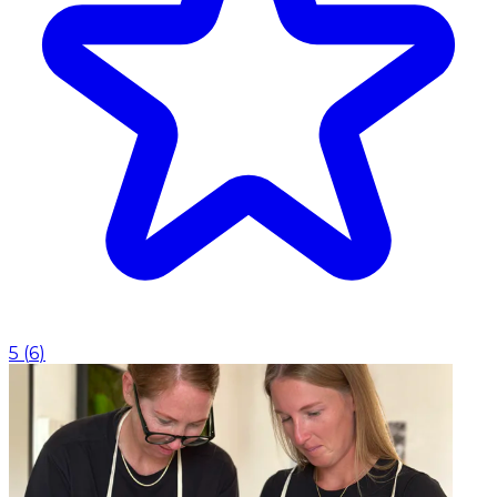
5
(
6
)