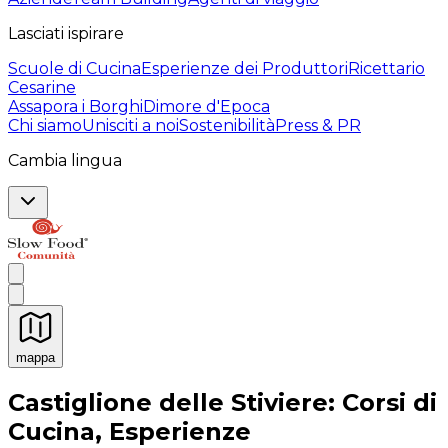
Lasciati ispirare
Scuole di Cucina
Esperienze dei Produttori
Ricettario
Cesarine
Assapora i Borghi
Dimore d'Epoca
Chi siamo
Unisciti a noi
Sostenibilità
Press & PR
Cambia lingua
mappa
Esperienze culinarie indimenticabili: Esperienze gastro
Castiglione delle Stiviere: Corsi di
Cucina, Esperienze