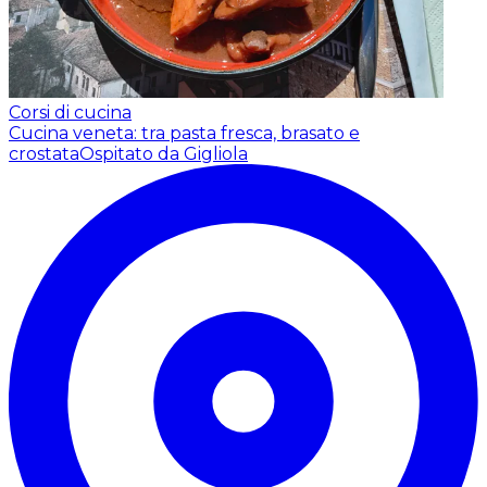
Corsi di cucina
Cucina veneta: tra pasta fresca, brasato e
crostata
Ospitato da Gigliola