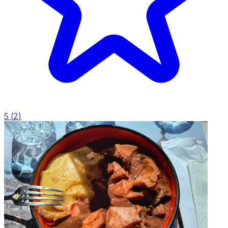
5
(
2
)