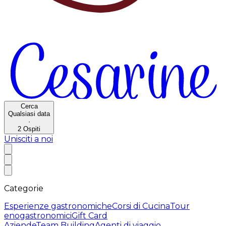
Cerca
Qualsiasi data
·
2
Ospiti
Unisciti a noi
Categorie
Esperienze gastronomiche
Corsi di Cucina
Tour
enogastronomici
Gift Card
Aziende
Team Building
Agenti di viaggio