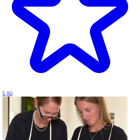
5
(
6
)