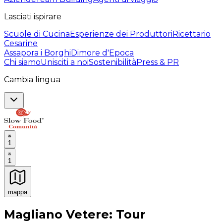
Lasciati ispirare
Scuole di Cucina
Esperienze dei Produttori
Ricettario
Cesarine
Assapora i Borghi
Dimore d'Epoca
Chi siamo
Unisciti a noi
Sostenibilità
Press & PR
Cambia lingua
1
1
mappa
Esperienze culinarie indimenticabili: Esperienze gastro
Magliano Vetere: Tour