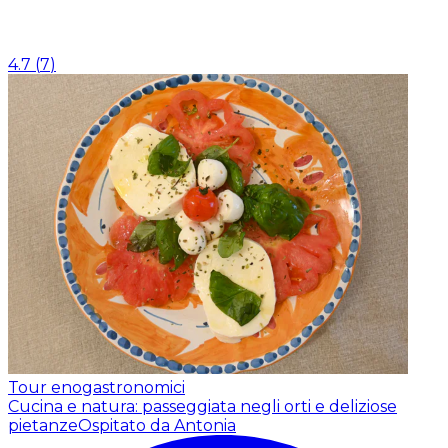
4.7
(
7
)
Tour enogastronomici
Cucina e natura: passeggiata negli orti e deliziose
pietanze
Ospitato da Antonia