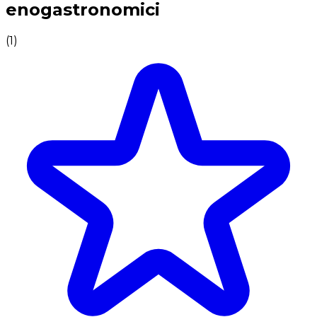
enogastronomici
(
1
)