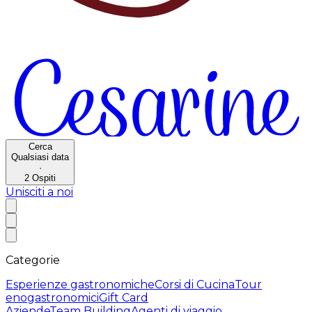
Cerca
Qualsiasi data
·
2
Ospiti
Unisciti a noi
Categorie
Esperienze gastronomiche
Corsi di Cucina
Tour
enogastronomici
Gift Card
Aziende
Team Building
Agenti di viaggio