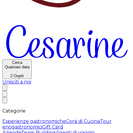
Cerca
Qualsiasi data
·
2
Ospiti
Unisciti a noi
Categorie
Esperienze gastronomiche
Corsi di Cucina
Tour
enogastronomici
Gift Card
Aziende
Team Building
Agenti di viaggio