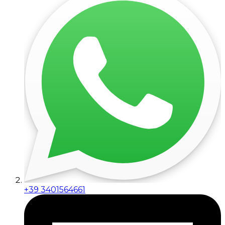
+39 3401564661