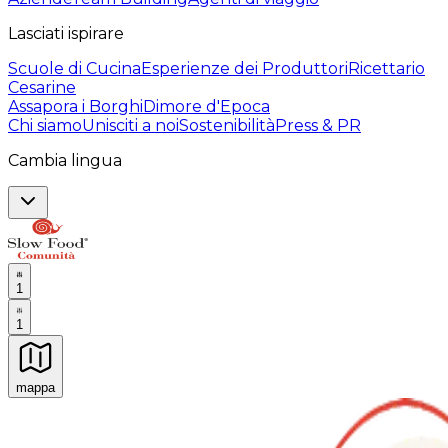
Lasciati ispirare
Scuole di Cucina
Esperienze dei Produttori
Ricettario
Cesarine
Assapora i Borghi
Dimore d'Epoca
Chi siamo
Unisciti a noi
Sostenibilità
Press & PR
Cambia lingua
1
1
mappa
Esperienze culinarie indimenticabili: Esperienze gastro