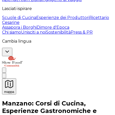
Lasciati ispirare
Scuole di Cucina
Esperienze dei Produttori
Ricettario
Cesarine
Assapora i Borghi
Dimore d'Epoca
Chi siamo
Unisciti a noi
Sostenibilità
Press & PR
Cambia lingua
mappa
Esperienze culinarie indimenticabili: Esperienze gastro
Manzano: Corsi di Cucina,
Esperienze Gastronomiche e