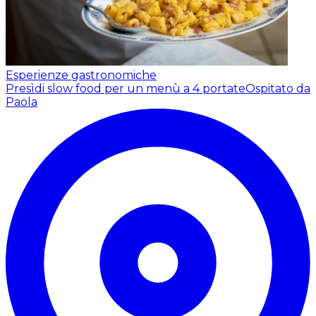
Esperienze gastronomiche
Presìdi slow food per un menù a 4 portate
Ospitato da
Paola