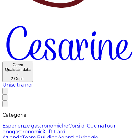
Cerca
Qualsiasi data
·
2
Ospiti
Unisciti a noi
Categorie
Esperienze gastronomiche
Corsi di Cucina
Tour
enogastronomici
Gift Card
Aziende
Team Building
Agenti di viaggio