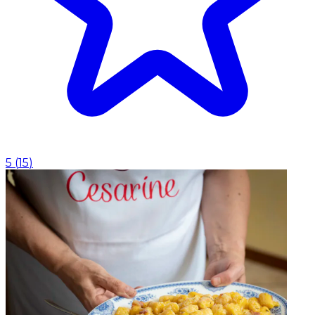
5
(
15
)