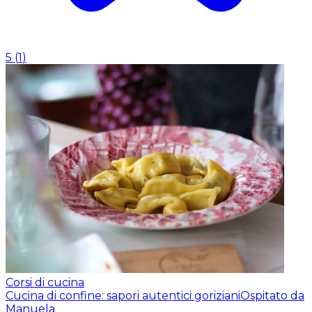
5
(
1
)
Corsi di cucina
Cucina di confine: sapori autentici goriziani
Ospitato da
Manuela