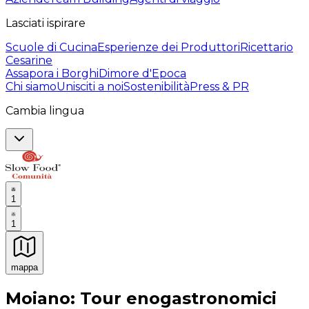
Lasciati ispirare
Scuole di Cucina
Esperienze dei Produttori
Ricettario
Cesarine
Assapora i Borghi
Dimore d'Epoca
Chi siamo
Unisciti a noi
Sostenibilità
Press & PR
Cambia lingua
1
1
mappa
Esperienze culinarie indimenticabili: Esperienze gastro
Moiano: Tour enogastronomici