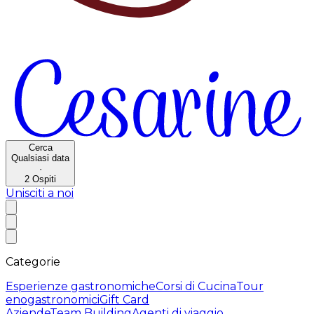
Cerca
Qualsiasi data
·
2
Ospiti
Unisciti a noi
Categorie
Esperienze gastronomiche
Corsi di Cucina
Tour
enogastronomici
Gift Card
Aziende
Team Building
Agenti di viaggio