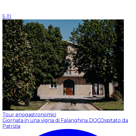
5
(
1
)
Tour enogastronomici
Giornata in una vigna di Falanghina DOC
Ospitato da
Patrizia