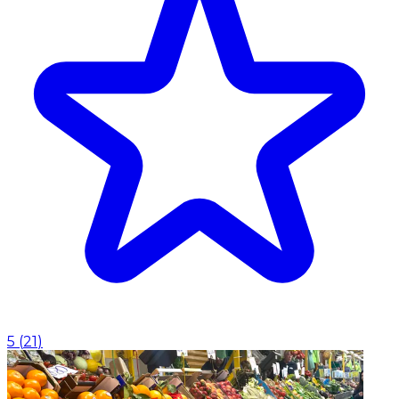
5
(
21
)