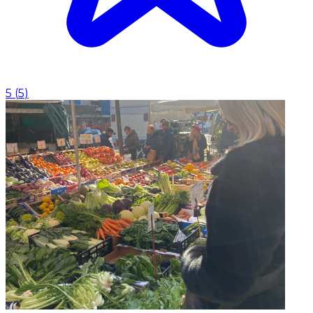
5
(
5
)