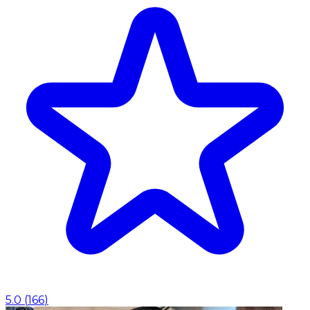
5.0
(
166
)