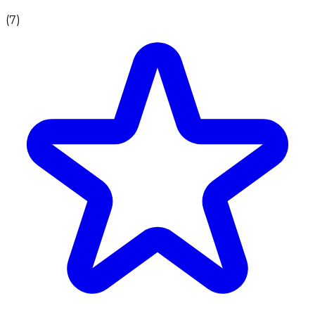
(
7
)