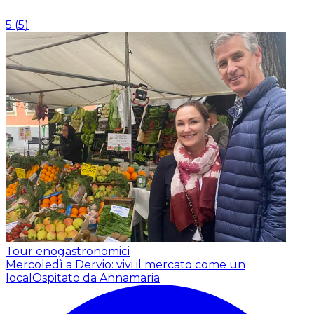
5
(
5
)
Tour enogastronomici
Mercoledì a Dervio: vivi il mercato come un
local
Ospitato da Annamaria