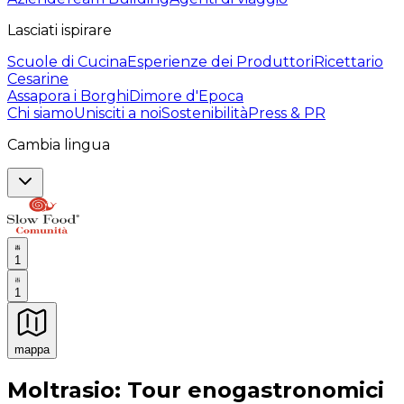
Lasciati ispirare
Scuole di Cucina
Esperienze dei Produttori
Ricettario
Cesarine
Assapora i Borghi
Dimore d'Epoca
Chi siamo
Unisciti a noi
Sostenibilità
Press & PR
Cambia lingua
1
1
mappa
Esperienze culinarie indimenticabili: Esperienze gastro
Moltrasio: Tour enogastronomici