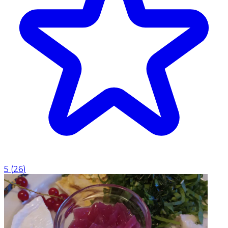
5
(
26
)