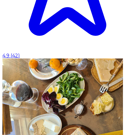
4.9
(
42
)