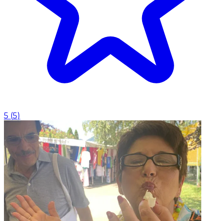
5
(
5
)