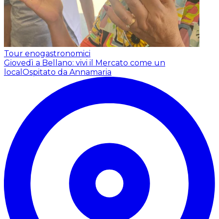
Tour enogastronomici
Giovedì a Bellano: vivi il Mercato come un
local
Ospitato da Annamaria