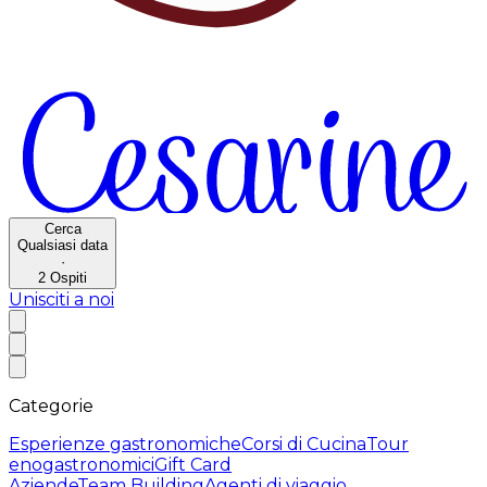
Cerca
Qualsiasi data
·
2
Ospiti
Unisciti a noi
Categorie
Esperienze gastronomiche
Corsi di Cucina
Tour
enogastronomici
Gift Card
Aziende
Team Building
Agenti di viaggio