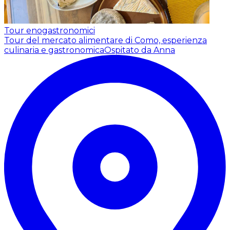
Tour enogastronomici
Tour del mercato alimentare di Como, esperienza
culinaria e gastronomica
Ospitato da Anna