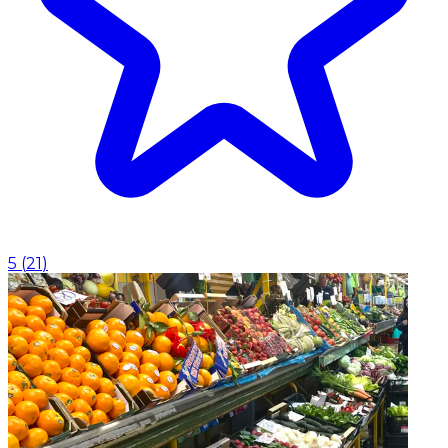
5
(
21
)