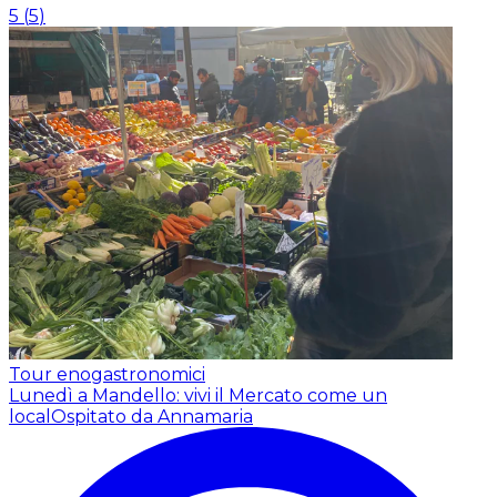
5
(
5
)
Tour enogastronomici
Lunedì a Mandello: vivi il Mercato come un
local
Ospitato da Annamaria