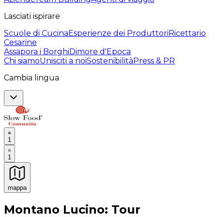
Lasciati ispirare
Scuole di Cucina
Esperienze dei Produttori
Ricettario
Cesarine
Assapora i Borghi
Dimore d'Epoca
Chi siamo
Unisciti a noi
Sostenibilità
Press & PR
Cambia lingua
1
1
mappa
Esperienze culinarie indimenticabili: Esperienze gastro
Montano Lucino: Tour