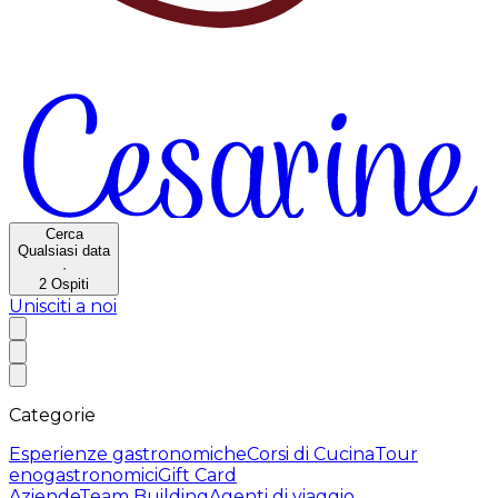
Cerca
Qualsiasi data
·
2
Ospiti
Unisciti a noi
Categorie
Esperienze gastronomiche
Corsi di Cucina
Tour
enogastronomici
Gift Card
Aziende
Team Building
Agenti di viaggio