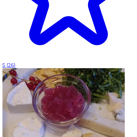
5
(
26
)