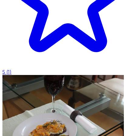
5
(
1
)