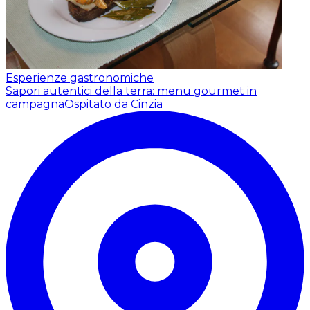
Esperienze gastronomiche
Sapori autentici della terra: menu gourmet in
campagna
Ospitato da Cinzia