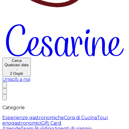
Cerca
Qualsiasi data
·
2
Ospiti
Unisciti a noi
Categorie
Esperienze gastronomiche
Corsi di Cucina
Tour
enogastronomici
Gift Card
Aziende
Team Building
Agenti di viaggio