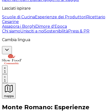
Lasciati ispirare
Scuole di Cucina
Esperienze dei Produttori
Ricettario
Cesarine
Assapora i Borghi
Dimore d'Epoca
Chi siamo
Unisciti a noi
Sostenibilità
Press & PR
Cambia lingua
1
1
mappa
Esperienze culinarie indimenticabili: Esperienze gastro
Monte Romano: Esperienze