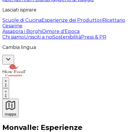
Lasciati ispirare
Scuole di Cucina
Esperienze dei Produttori
Ricettario
Cesarine
Assapora i Borghi
Dimore d'Epoca
Chi siamo
Unisciti a noi
Sostenibilità
Press & PR
Cambia lingua
1
1
mappa
Esperienze culinarie indimenticabili: Esperienze gastro
Monvalle: Esperienze