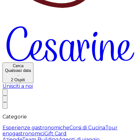
Cerca
Qualsiasi data
·
2
Ospiti
Unisciti a noi
Categorie
Esperienze gastronomiche
Corsi di Cucina
Tour
enogastronomici
Gift Card
Aziende
Team Building
Agenti di viaggio