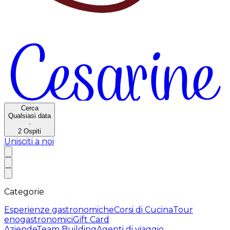
Cerca
Qualsiasi data
·
2
Ospiti
Unisciti a noi
Categorie
Esperienze gastronomiche
Corsi di Cucina
Tour
enogastronomici
Gift Card
Aziende
Team Building
Agenti di viaggio