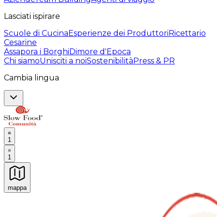
Lasciati ispirare
Scuole di Cucina
Esperienze dei Produttori
Ricettario
Cesarine
Assapora i Borghi
Dimore d'Epoca
Chi siamo
Unisciti a noi
Sostenibilità
Press & PR
Cambia lingua
1
1
mappa
Esperienze culinarie indimenticabili: Esperienze gastro