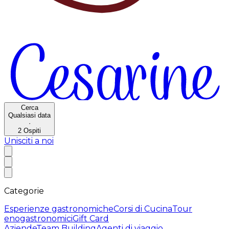
Cerca
Qualsiasi data
·
2
Ospiti
Unisciti a noi
Categorie
Esperienze gastronomiche
Corsi di Cucina
Tour
enogastronomici
Gift Card
Aziende
Team Building
Agenti di viaggio