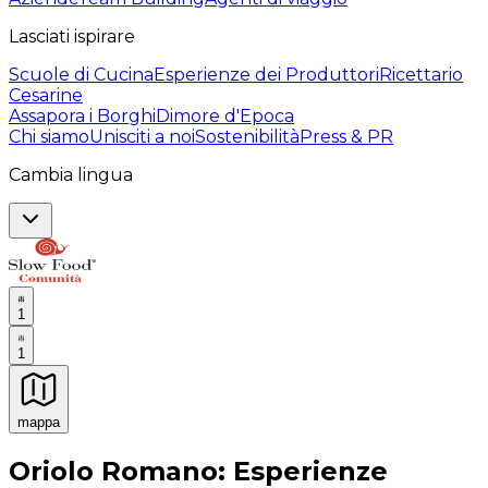
Lasciati ispirare
Scuole di Cucina
Esperienze dei Produttori
Ricettario
Cesarine
Assapora i Borghi
Dimore d'Epoca
Chi siamo
Unisciti a noi
Sostenibilità
Press & PR
Cambia lingua
1
1
mappa
Esperienze culinarie indimenticabili: Esperienze gastro
Oriolo Romano: Esperienze