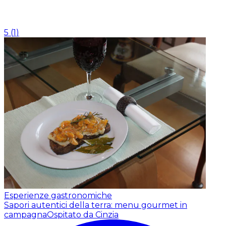
5
(
1
)
Esperienze gastronomiche
Sapori autentici della terra: menu gourmet in
campagna
Ospitato da Cinzia