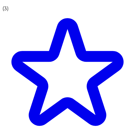
(
3
)