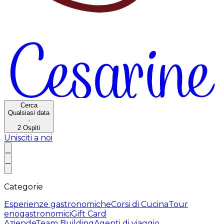
Cerca
Qualsiasi data
·
2
Ospiti
Unisciti a noi
Categorie
Esperienze gastronomiche
Corsi di Cucina
Tour
enogastronomici
Gift Card
Aziende
Team Building
Agenti di viaggio