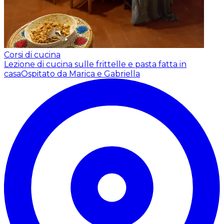
Corsi di cucina
Lezione di cucina sulle frittelle e pasta fatta in
casa
Ospitato da Marica e Gabriella