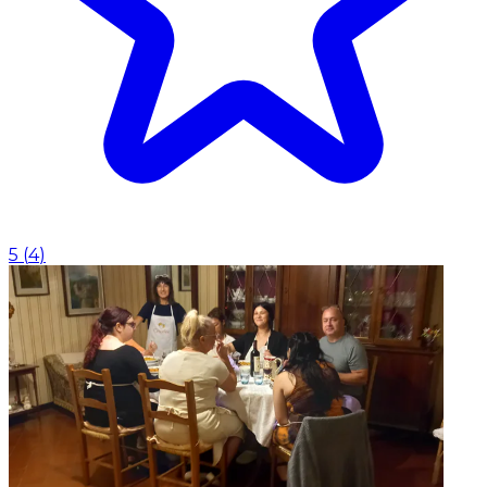
5
(
4
)