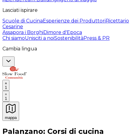
Lasciati ispirare
Scuole di Cucina
Esperienze dei Produttori
Ricettario
Cesarine
Assapora i Borghi
Dimore d'Epoca
Chi siamo
Unisciti a noi
Sostenibilità
Press & PR
Cambia lingua
1
1
mappa
Esperienze culinarie indimenticabili: Esperienze gastro
Palanzano: Corsi di cucina