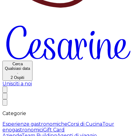
Cerca
Qualsiasi data
·
2
Ospiti
Unisciti a noi
Categorie
Esperienze gastronomiche
Corsi di Cucina
Tour
enogastronomici
Gift Card
Aziende
Team Building
Agenti di viaggio