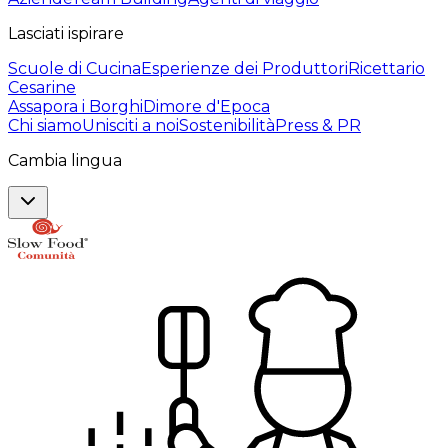
Lasciati ispirare
Scuole di Cucina
Esperienze dei Produttori
Ricettario
Cesarine
Assapora i Borghi
Dimore d'Epoca
Chi siamo
Unisciti a noi
Sostenibilità
Press & PR
Cambia lingua