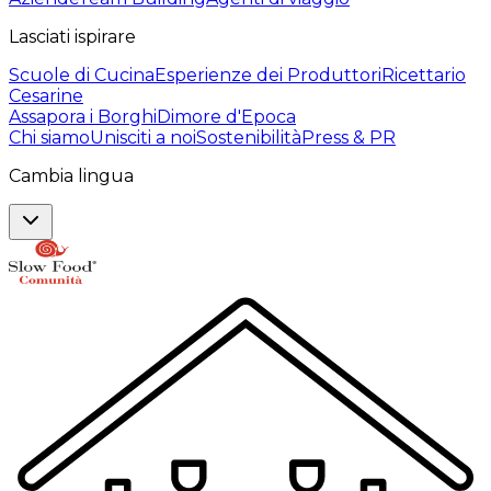
Lasciati ispirare
Scuole di Cucina
Esperienze dei Produttori
Ricettario
Cesarine
Assapora i Borghi
Dimore d'Epoca
Chi siamo
Unisciti a noi
Sostenibilità
Press & PR
Cambia lingua