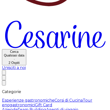
Cerca
Qualsiasi data
·
2
Ospiti
Unisciti a noi
Categorie
Esperienze gastronomiche
Corsi di Cucina
Tour
enogastronomici
Gift Card
Aziende
Team Building
Agenti di viaggio