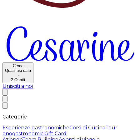
Cerca
Qualsiasi data
·
2
Ospiti
Unisciti a noi
Categorie
Esperienze gastronomiche
Corsi di Cucina
Tour
enogastronomici
Gift Card
Aziende
Team Building
Agenti di viaggio