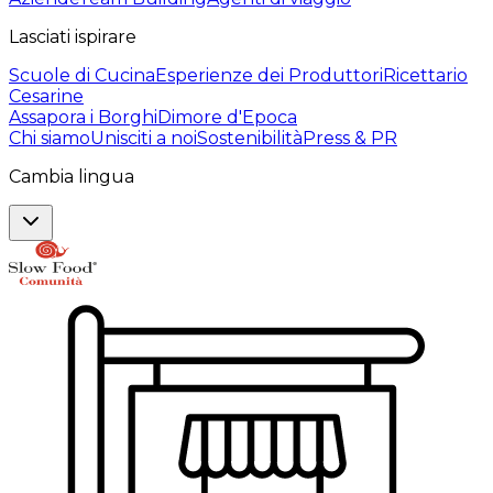
Lasciati ispirare
Scuole di Cucina
Esperienze dei Produttori
Ricettario
Cesarine
Assapora i Borghi
Dimore d'Epoca
Chi siamo
Unisciti a noi
Sostenibilità
Press & PR
Cambia lingua