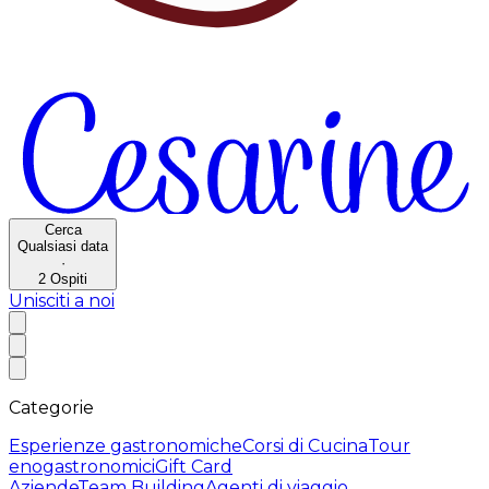
Cerca
Qualsiasi data
·
2
Ospiti
Unisciti a noi
Categorie
Esperienze gastronomiche
Corsi di Cucina
Tour
enogastronomici
Gift Card
Aziende
Team Building
Agenti di viaggio