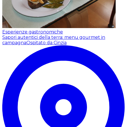
Esperienze gastronomiche
Sapori autentici della terra: menu gourmet in
campagna
Ospitato da Cinzia