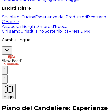
Lasciati ispirare
Scuole di Cucina
Esperienze dei Produttori
Ricettario
Cesarine
Assapora i Borghi
Dimore d'Epoca
Chi siamo
Unisciti a noi
Sostenibilità
Press & PR
Cambia lingua
1
1
mappa
Esperienze culinarie indimenticabili: Esperienze gastro
Piano del Candeliere: Esperienze