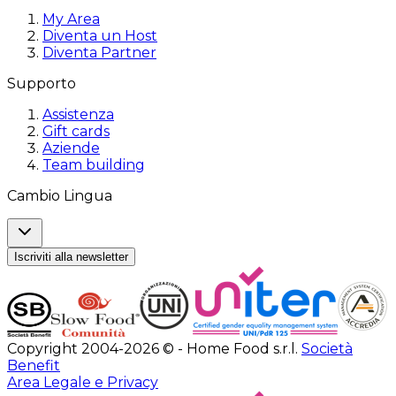
My Area
Diventa un Host
Diventa Partner
Supporto
Assistenza
Gift cards
Aziende
Team building
Cambio Lingua
Iscriviti alla newsletter
Copyright 2004-2026 © - Home Food s.r.l.
Società
Benefit
Area Legale e Privacy