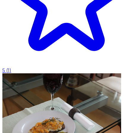
5
(
1
)