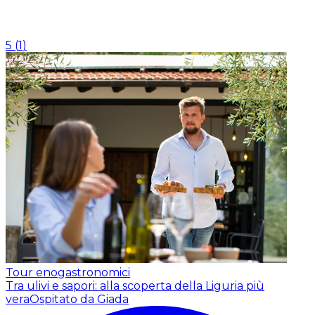
5
(
1
)
Tour enogastronomici
Tra ulivi e sapori: alla scoperta della Liguria più
vera
Ospitato da Giada