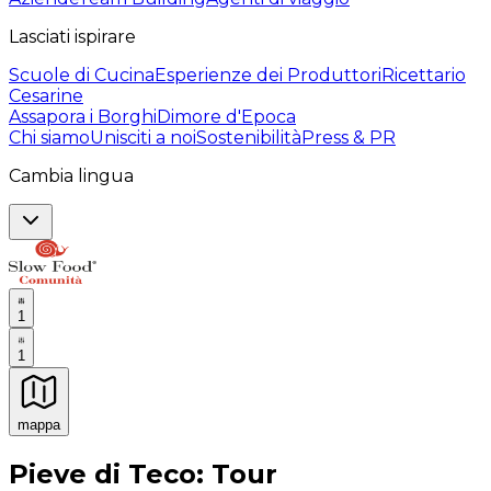
Lasciati ispirare
Scuole di Cucina
Esperienze dei Produttori
Ricettario
Cesarine
Assapora i Borghi
Dimore d'Epoca
Chi siamo
Unisciti a noi
Sostenibilità
Press & PR
Cambia lingua
1
1
mappa
Esperienze culinarie indimenticabili: Esperienze gastro
Pieve di Teco: Tour