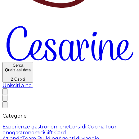
Cerca
Qualsiasi data
·
2
Ospiti
Unisciti a noi
Categorie
Esperienze gastronomiche
Corsi di Cucina
Tour
enogastronomici
Gift Card
Aziende
Team Building
Agenti di viaggio