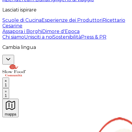
Lasciati ispirare
Scuole di Cucina
Esperienze dei Produttori
Ricettario
Cesarine
Assapora i Borghi
Dimore d'Epoca
Chi siamo
Unisciti a noi
Sostenibilità
Press & PR
Cambia lingua
1
1
mappa
Esperienze culinarie indimenticabili: Esperienze gastro