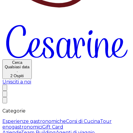
Cerca
Qualsiasi data
·
2
Ospiti
Unisciti a noi
Categorie
Esperienze gastronomiche
Corsi di Cucina
Tour
enogastronomici
Gift Card
Aziende
Team Building
Agenti di viaggio