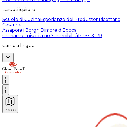
Lasciati ispirare
Scuole di Cucina
Esperienze dei Produttori
Ricettario
Cesarine
Assapora i Borghi
Dimore d'Epoca
Chi siamo
Unisciti a noi
Sostenibilità
Press & PR
Cambia lingua
1
1
mappa
Esperienze culinarie indimenticabili: Esperienze gastro