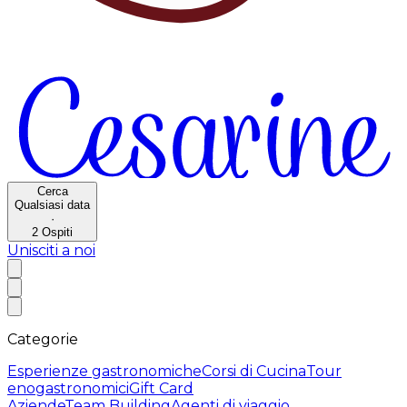
Cerca
Qualsiasi data
·
2
Ospiti
Unisciti a noi
Categorie
Esperienze gastronomiche
Corsi di Cucina
Tour
enogastronomici
Gift Card
Aziende
Team Building
Agenti di viaggio