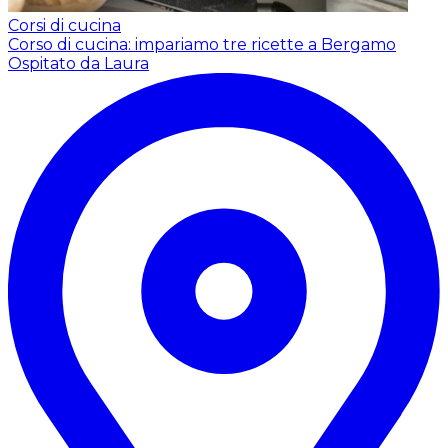
Corsi di cucina
Corso di cucina: impariamo tre ricette a Bergamo
Ospitato da Laura