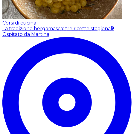
Corsi di cucina
La tradizione bergamasca: tre ricette stagionali!
Ospitato da Martina