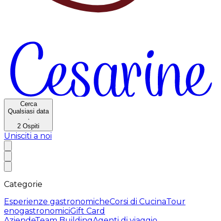
Cerca
Qualsiasi data
·
2
Ospiti
Unisciti a noi
Categorie
Esperienze gastronomiche
Corsi di Cucina
Tour
enogastronomici
Gift Card
Aziende
Team Building
Agenti di viaggio