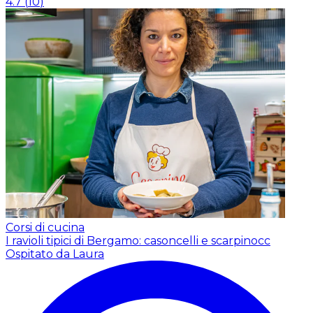
4.7
(
10
)
Corsi di cucina
I ravioli tipici di Bergamo: casoncelli e scarpinocc
Ospitato da Laura