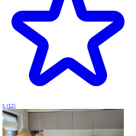
5
(
32
)