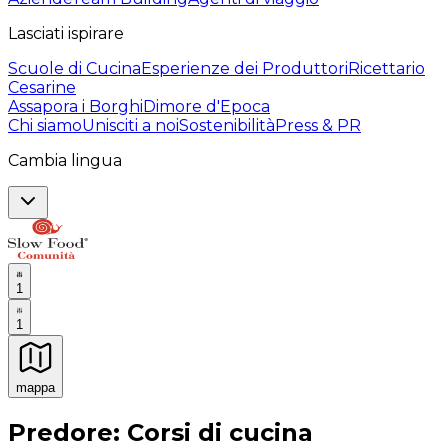
Lasciati ispirare
Scuole di Cucina
Esperienze dei Produttori
Ricettario
Cesarine
Assapora i Borghi
Dimore d'Epoca
Chi siamo
Unisciti a noi
Sostenibilità
Press & PR
Cambia lingua
1
1
mappa
Esperienze culinarie indimenticabili: Esperienze gastro
Predore: Corsi di cucina