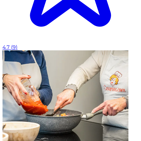
4.7
(
9
)