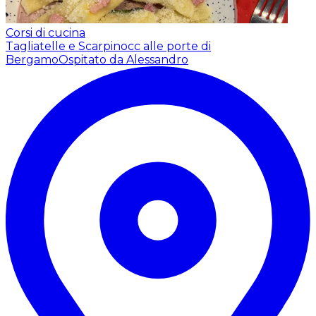
Corsi di cucina
Tagliatelle e Scarpinocc alle porte di
Bergamo
Ospitato da Alessandro