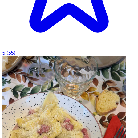
5
(
35
)