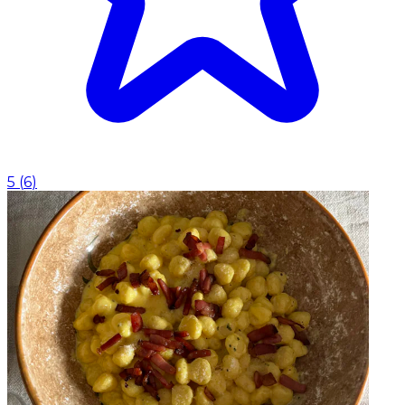
5
(
6
)