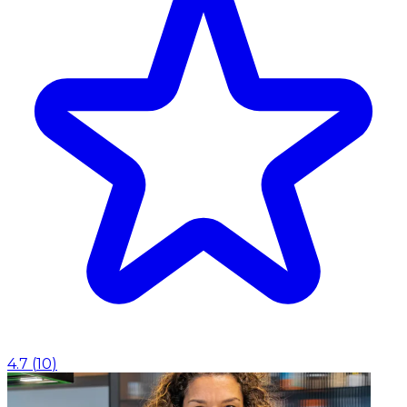
4.7
(
10
)