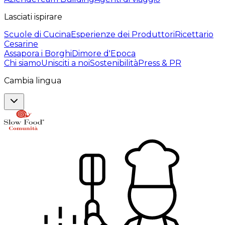
Lasciati ispirare
Scuole di Cucina
Esperienze dei Produttori
Ricettario
Cesarine
Assapora i Borghi
Dimore d'Epoca
Chi siamo
Unisciti a noi
Sostenibilità
Press & PR
Cambia lingua