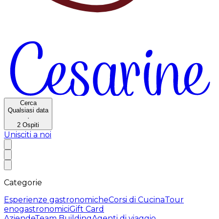
Cerca
Qualsiasi data
·
2
Ospiti
Unisciti a noi
Categorie
Esperienze gastronomiche
Corsi di Cucina
Tour
enogastronomici
Gift Card
Aziende
Team Building
Agenti di viaggio