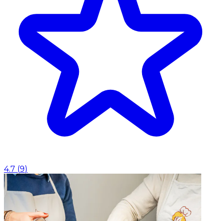
4.7
(
9
)