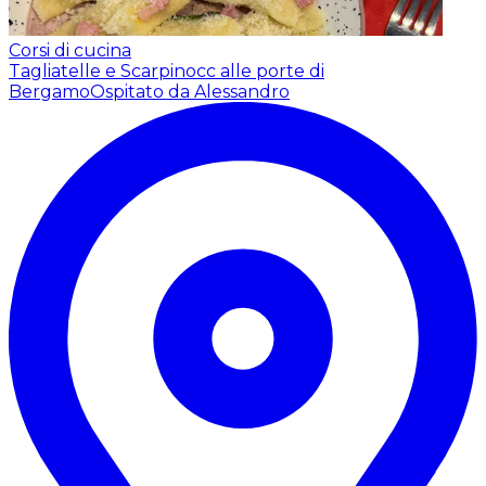
Corsi di cucina
Tagliatelle e Scarpinocc alle porte di
Bergamo
Ospitato da Alessandro