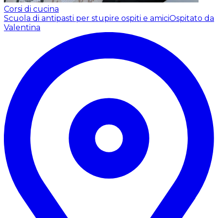
Corsi di cucina
Scuola di antipasti per stupire ospiti e amici
Ospitato da
Valentina