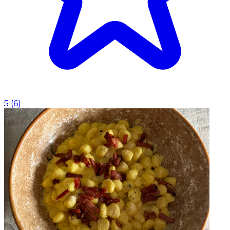
5
(
6
)