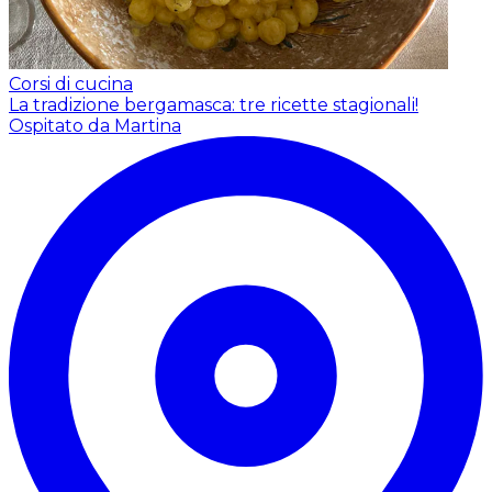
Corsi di cucina
La tradizione bergamasca: tre ricette stagionali!
Ospitato da Martina