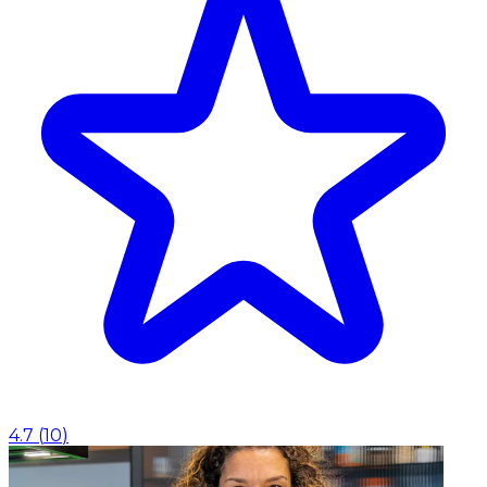
4.7
(
10
)