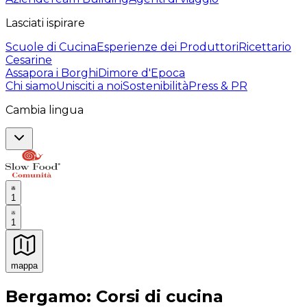
Lasciati ispirare
Scuole di Cucina
Esperienze dei Produttori
Ricettario
Cesarine
Assapora i Borghi
Dimore d'Epoca
Chi siamo
Unisciti a noi
Sostenibilità
Press & PR
Cambia lingua
1
1
mappa
Esperienze culinarie indimenticabili: Esperienze gastro
Bergamo: Corsi di cucina