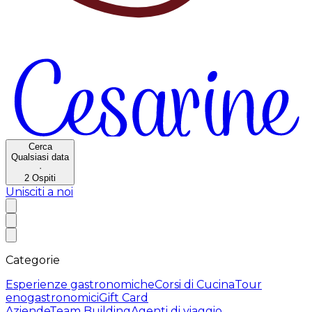
Cerca
Qualsiasi data
·
2
Ospiti
Unisciti a noi
Categorie
Esperienze gastronomiche
Corsi di Cucina
Tour
enogastronomici
Gift Card
Aziende
Team Building
Agenti di viaggio