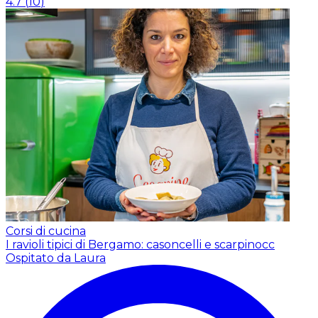
4.7
(
10
)
Corsi di cucina
I ravioli tipici di Bergamo: casoncelli e scarpinocc
Ospitato da Laura