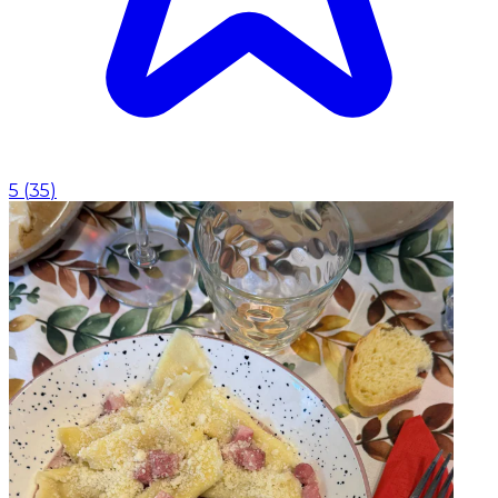
5
(
35
)