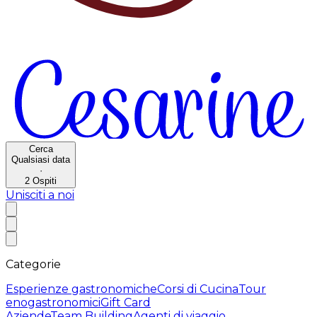
Cerca
Qualsiasi data
·
2
Ospiti
Unisciti a noi
Categorie
Esperienze gastronomiche
Corsi di Cucina
Tour
enogastronomici
Gift Card
Aziende
Team Building
Agenti di viaggio