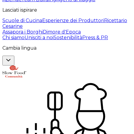
Lasciati ispirare
Scuole di Cucina
Esperienze dei Produttori
Ricettario
Cesarine
Assapora i Borghi
Dimore d'Epoca
Chi siamo
Unisciti a noi
Sostenibilità
Press & PR
Cambia lingua