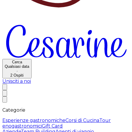
Cerca
Qualsiasi data
·
2
Ospiti
Unisciti a noi
Categorie
Esperienze gastronomiche
Corsi di Cucina
Tour
enogastronomici
Gift Card
Aziende
Team Building
Agenti di viaggio