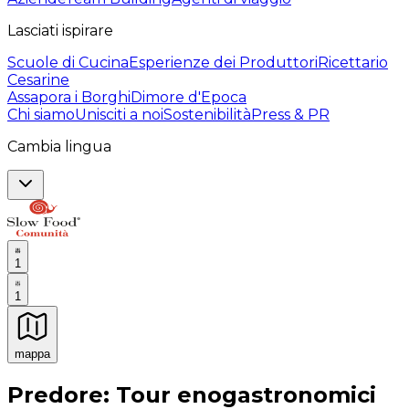
Lasciati ispirare
Scuole di Cucina
Esperienze dei Produttori
Ricettario
Cesarine
Assapora i Borghi
Dimore d'Epoca
Chi siamo
Unisciti a noi
Sostenibilità
Press & PR
Cambia lingua
1
1
mappa
Esperienze culinarie indimenticabili: Esperienze gastro
Predore: Tour enogastronomici