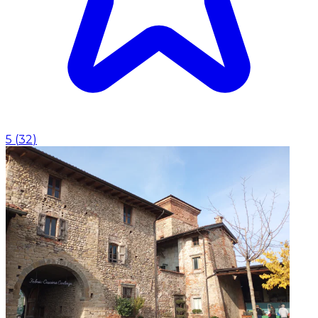
5
(
32
)