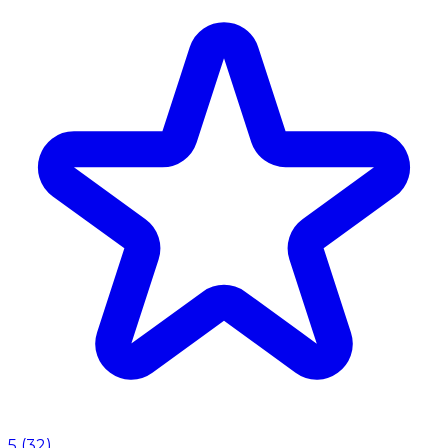
5
(
32
)