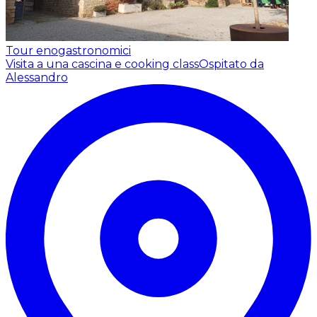
Tour enogastronomici
Visita a una cascina e cooking class
Ospitato da
Alessandro