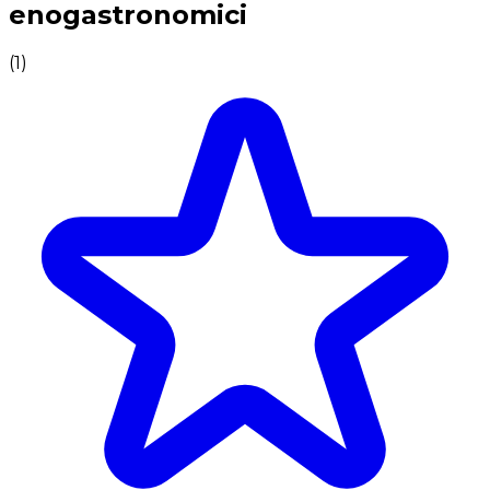
enogastronomici
(
1
)