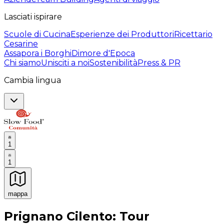
Lasciati ispirare
Scuole di Cucina
Esperienze dei Produttori
Ricettario
Cesarine
Assapora i Borghi
Dimore d'Epoca
Chi siamo
Unisciti a noi
Sostenibilità
Press & PR
Cambia lingua
1
1
mappa
Esperienze culinarie indimenticabili: Esperienze gastro
Prignano Cilento: Tour