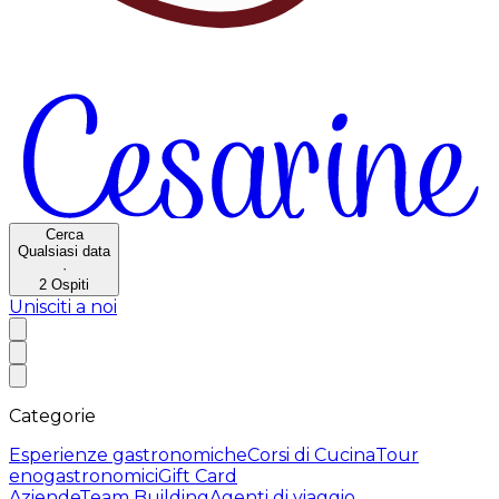
Cerca
Qualsiasi data
·
2
Ospiti
Unisciti a noi
Categorie
Esperienze gastronomiche
Corsi di Cucina
Tour
enogastronomici
Gift Card
Aziende
Team Building
Agenti di viaggio