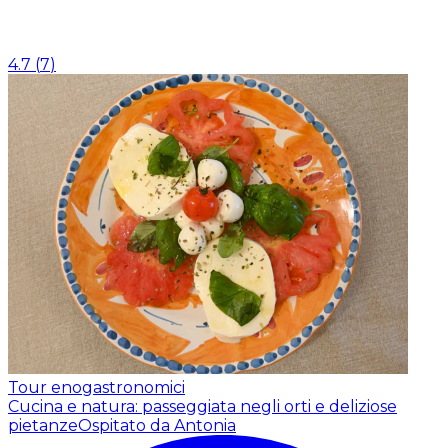
4.7
(
7
)
Tour enogastronomici
Cucina e natura: passeggiata negli orti e deliziose
pietanze
Ospitato da Antonia