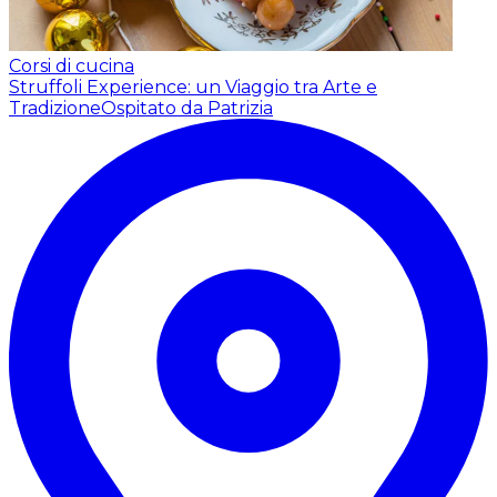
Corsi di cucina
Struffoli Experience: un Viaggio tra Arte e
Tradizione
Ospitato da Patrizia