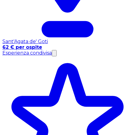
Sant'Agata de' Goti
62 € per ospite
Esperienza condivisa