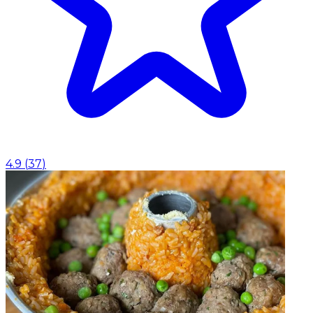
4.9
(
37
)