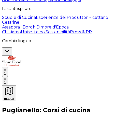
Lasciati ispirare
Scuole di Cucina
Esperienze dei Produttori
Ricettario
Cesarine
Assapora i Borghi
Dimore d'Epoca
Chi siamo
Unisciti a noi
Sostenibilità
Press & PR
Cambia lingua
1
1
mappa
Esperienze culinarie indimenticabili: Esperienze gastro
Puglianello: Corsi di cucina