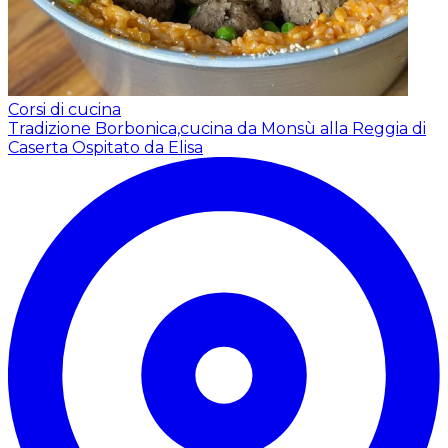
Corsi di cucina
Tradizione Borbonica,cucina da Monsù alla Reggia di
Caserta
Ospitato da Elisa