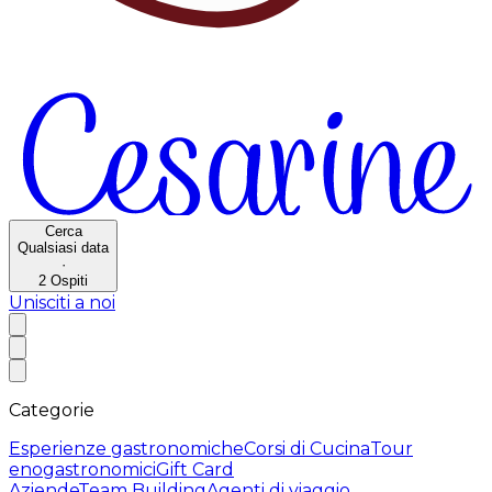
Cerca
Qualsiasi data
·
2
Ospiti
Unisciti a noi
Categorie
Esperienze gastronomiche
Corsi di Cucina
Tour
enogastronomici
Gift Card
Aziende
Team Building
Agenti di viaggio