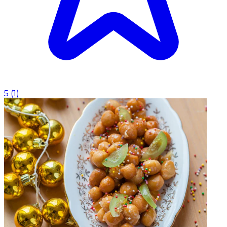
5
(
1
)