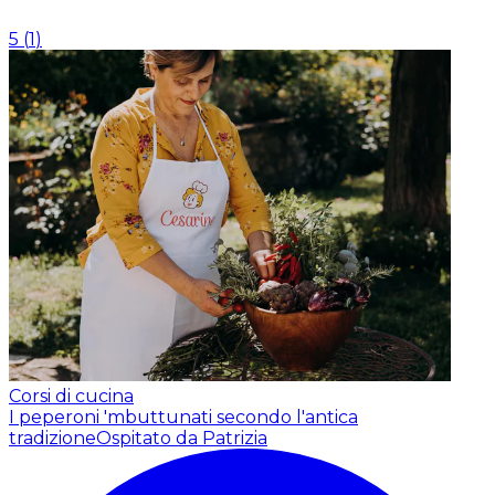
5
(
1
)
Corsi di cucina
I peperoni 'mbuttunati secondo l'antica
tradizione
Ospitato da Patrizia