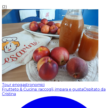
(
2
)
Tour enogastronomici
Frutteto & Cucina: raccogli, impara e gusta
Ospitato da
Cristina