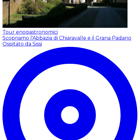
Tour enogastronomici
Scopriamo l'Abbazia di Chiaravalle e il Grana Padano
Ospitato da Sissi