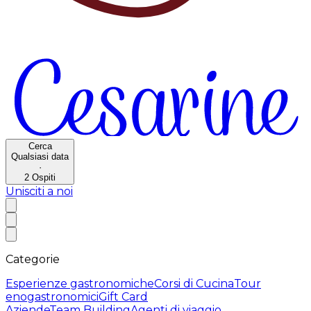
Cerca
Qualsiasi data
·
2
Ospiti
Unisciti a noi
Categorie
Esperienze gastronomiche
Corsi di Cucina
Tour
enogastronomici
Gift Card
Aziende
Team Building
Agenti di viaggio