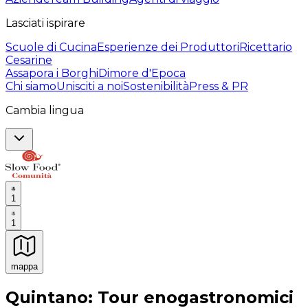
Lasciati ispirare
Scuole di Cucina
Esperienze dei Produttori
Ricettario
Cesarine
Assapora i Borghi
Dimore d'Epoca
Chi siamo
Unisciti a noi
Sostenibilità
Press & PR
Cambia lingua
1
1
mappa
Esperienze culinarie indimenticabili: Esperienze gastro
Quintano: Tour enogastronomici