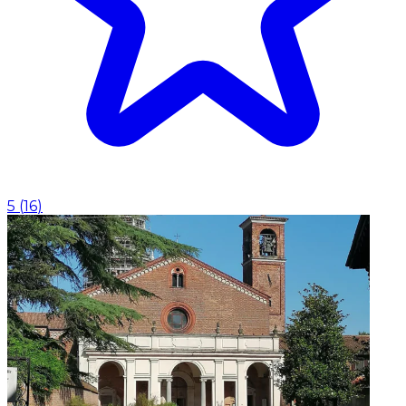
5
(
16
)