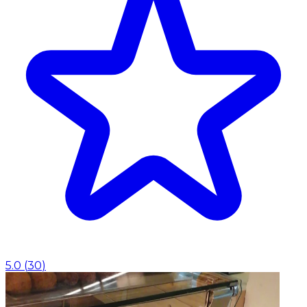
5.0
(
30
)