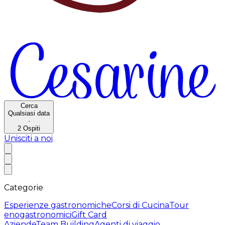
Cerca
Qualsiasi data
·
2
Ospiti
Unisciti a noi
Categorie
Esperienze gastronomiche
Corsi di Cucina
Tour
enogastronomici
Gift Card
Aziende
Team Building
Agenti di viaggio