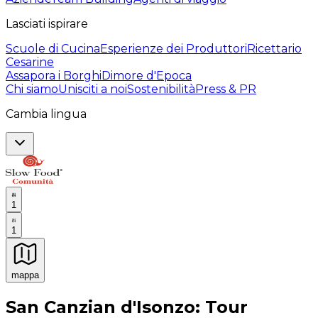
Lasciati ispirare
Scuole di Cucina
Esperienze dei Produttori
Ricettario
Cesarine
Assapora i Borghi
Dimore d'Epoca
Chi siamo
Unisciti a noi
Sostenibilità
Press & PR
Cambia lingua
1
1
mappa
Esperienze culinarie indimenticabili: Esperienze gastro
San Canzian d'Isonzo: Tour