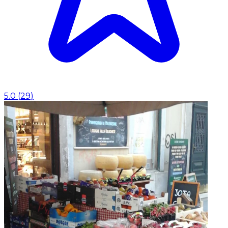
5.0
(
29
)