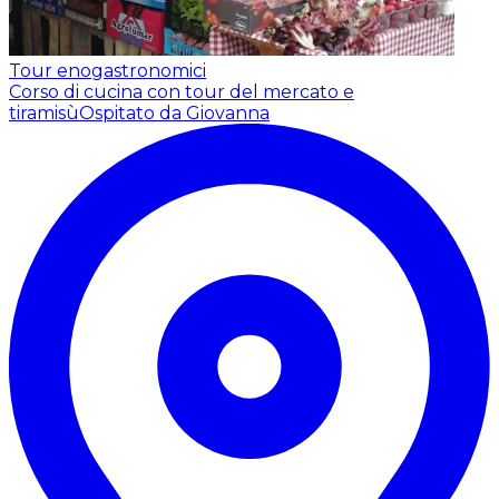
Tour enogastronomici
Corso di cucina con tour del mercato e
tiramisù
Ospitato da Giovanna