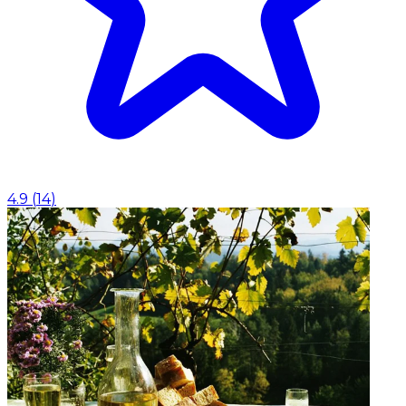
4.9
(
14
)