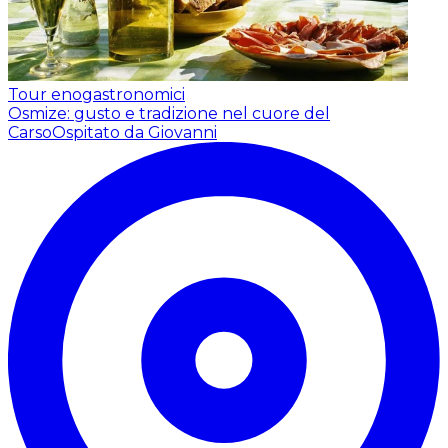
Tour enogastronomici
Osmize: gusto e tradizione nel cuore del
Carso
Ospitato da Giovanni