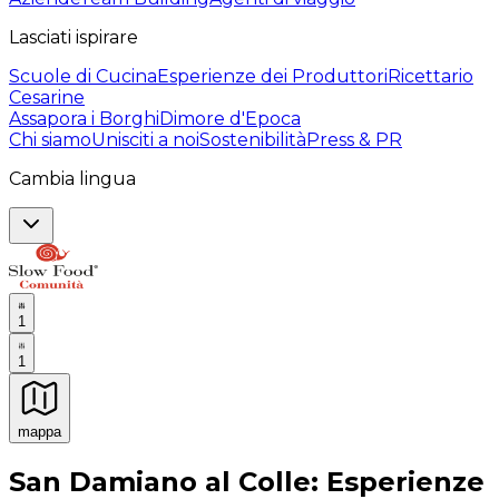
Lasciati ispirare
Scuole di Cucina
Esperienze dei Produttori
Ricettario
Cesarine
Assapora i Borghi
Dimore d'Epoca
Chi siamo
Unisciti a noi
Sostenibilità
Press & PR
Cambia lingua
1
1
mappa
Esperienze culinarie indimenticabili: Esperienze gastro
San Damiano al Colle: Esperienze