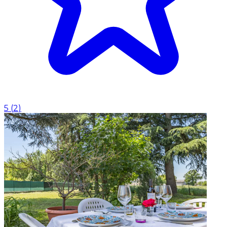
5
(
2
)