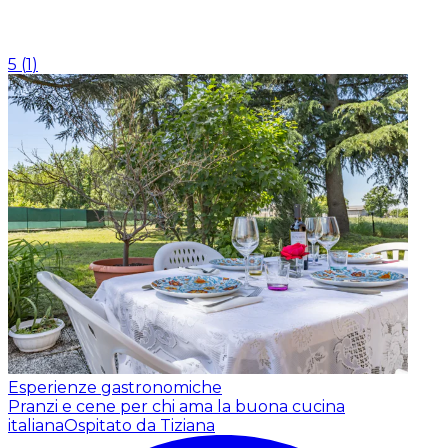
5
(
1
)
Esperienze gastronomiche
Pranzi e cene per chi ama la buona cucina
italiana
Ospitato da Tiziana