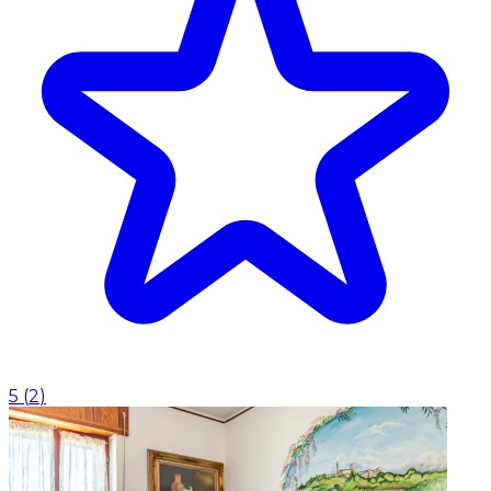
5
(
2
)