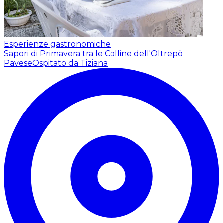
Esperienze gastronomiche
Sapori di Primavera tra le Colline dell'Oltrepò
Pavese
Ospitato da Tiziana