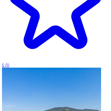
5
(
1
)