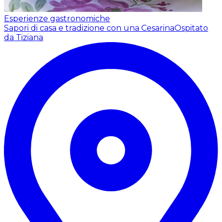
Esperienze gastronomiche
Sapori di casa e tradizione con una Cesarina
Ospitato
da Tiziana