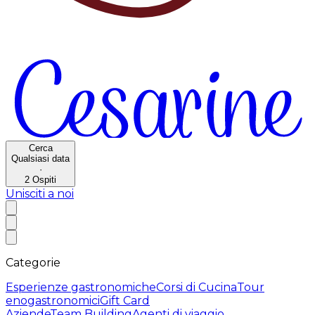
Cerca
Qualsiasi data
·
2
Ospiti
Unisciti a noi
Categorie
Esperienze gastronomiche
Corsi di Cucina
Tour
enogastronomici
Gift Card
Aziende
Team Building
Agenti di viaggio