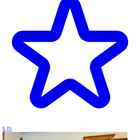
5
(
1
)