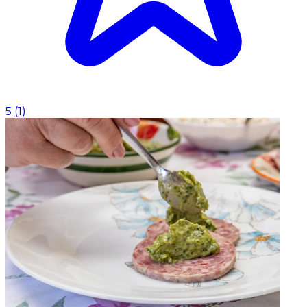
5
(
1
)