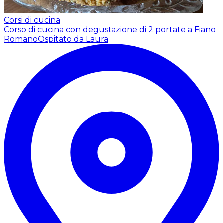
Corsi di cucina
Corso di cucina con degustazione di 2 portate a Fiano
Romano
Ospitato da Laura