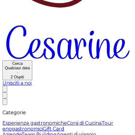
Cerca
Qualsiasi data
·
2
Ospiti
Unisciti a noi
Categorie
Esperienze gastronomiche
Corsi di Cucina
Tour
enogastronomici
Gift Card
Aziende
Team Building
Agenti di viaggio