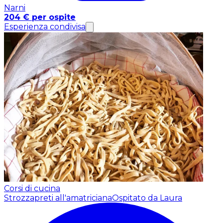
Narni
204 € per ospite
Esperienza condivisa
Corsi di cucina
Strozzapreti all'amatriciana
Ospitato da Laura