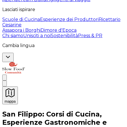
Lasciati ispirare
Scuole di Cucina
Esperienze dei Produttori
Ricettario
Cesarine
Assapora i Borghi
Dimore d'Epoca
Chi siamo
Unisciti a noi
Sostenibilità
Press & PR
Cambia lingua
mappa
Esperienze culinarie indimenticabili: Esperienze gastro
San Filippo: Corsi di Cucina,
Esperienze Gastronomiche e