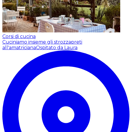
Corsi di cucina
Cuciniamo insieme gli strozzapreti
all'amatriciana
Ospitato da Laura