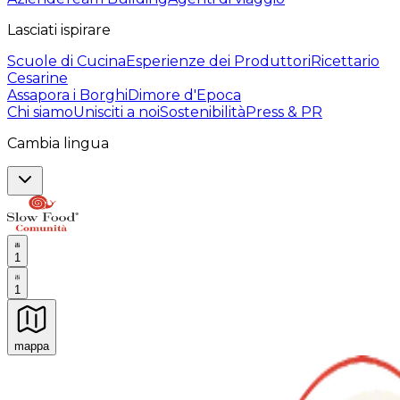
Lasciati ispirare
Scuole di Cucina
Esperienze dei Produttori
Ricettario
Cesarine
Assapora i Borghi
Dimore d'Epoca
Chi siamo
Unisciti a noi
Sostenibilità
Press & PR
Cambia lingua
1
1
mappa
Esperienze culinarie indimenticabili: Esperienze gastro