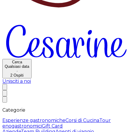
Cerca
Qualsiasi data
·
2
Ospiti
Unisciti a noi
Categorie
Esperienze gastronomiche
Corsi di Cucina
Tour
enogastronomici
Gift Card
Aziende
Team Building
Agenti di viaggio