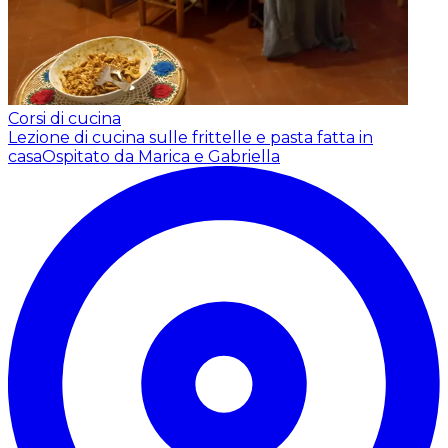
Corsi di cucina
Lezione di cucina sulle frittelle e pasta fatta in
casa
Ospitato da Marica e Gabriella