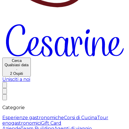
Cerca
Qualsiasi data
·
2
Ospiti
Unisciti a noi
Categorie
Esperienze gastronomiche
Corsi di Cucina
Tour
enogastronomici
Gift Card
Aziende
Team Building
Agenti di viaggio