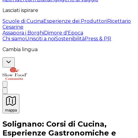
Lasciati ispirare
Scuole di Cucina
Esperienze dei Produttori
Ricettario
Cesarine
Assapora i Borghi
Dimore d'Epoca
Chi siamo
Unisciti a noi
Sostenibilità
Press & PR
Cambia lingua
mappa
Esperienze culinarie indimenticabili: Esperienze gastro
Solignano: Corsi di Cucina,
Esperienze Gastronomiche e