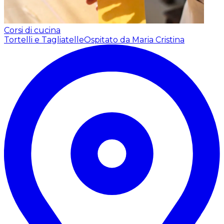
Corsi di cucina
Tortelli e Tagliatelle
Ospitato da Maria Cristina