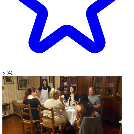
5
(
4
)