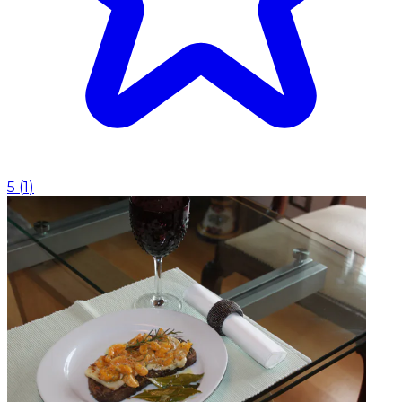
5
(
1
)