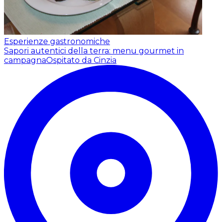
Esperienze gastronomiche
Sapori autentici della terra: menu gourmet in
campagna
Ospitato da Cinzia