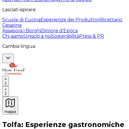
Lasciati ispirare
Scuole di Cucina
Esperienze dei Produttori
Ricettario
Cesarine
Assapora i Borghi
Dimore d'Epoca
Chi siamo
Unisciti a noi
Sostenibilità
Press & PR
Cambia lingua
1
1
mappa
Esperienze culinarie indimenticabili: Esperienze gastro
Tolfa: Esperienze gastronomiche