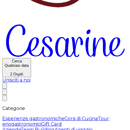
Cerca
Qualsiasi data
·
2
Ospiti
Unisciti a noi
Categorie
Esperienze gastronomiche
Corsi di Cucina
Tour
enogastronomici
Gift Card
Aziende
Team Building
Agenti di viaggio